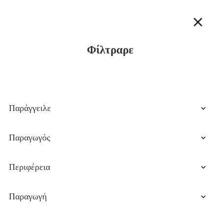
Φίλτραρε
Παράγγειλε
Τιμή Αυξάνεται
Παραγωγός
Τιμή Φθίνουσα
VIP
Περιφέρεια
Τελευταίες αφίξεις
Αμπρούτσο
Παραγωγή
Μπαζιλικάτα
Βιολογική
Καλαβρία