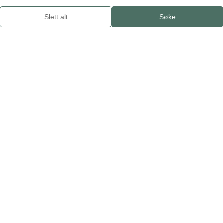
Tradisjonell
Campania
Slett alt
Søke
Emilia-Romagna
Friuli-Venezia Giulia
Italia
Lazio
Liguria
Lombardia
Marche
Molise
Piemonte
Puglia
Sardinia
Utenlandsk utvalg