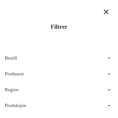
Filtrer
Bestill
Prisøkning
Produsent
Pris Synkende
VIP
Region
Nyeste ankomster
Abruzzo
Produksjon
Basilicata
Biologisk
Calabria