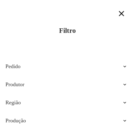
Filtro
Pedido
Preço ascendente
Produtor
Preço decrescente
VIP
Região
Últimas chegadas
Abruzzo
Produção
Basilicata
Biológico
Calábria