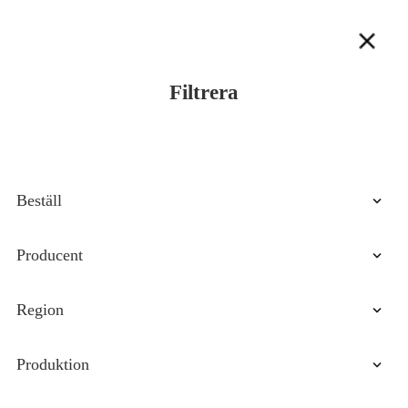
Filtrera
Beställ
Priser som ökar
Producent
Pris Minska
VIP
Region
Senaste ankomster
Abruzzo
Produktion
Basilicata
Biologisk
Kalabrien