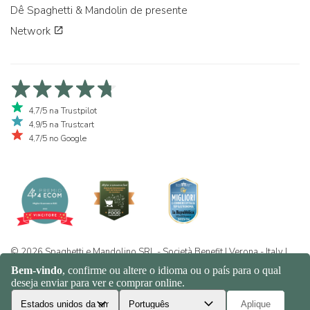
Dê Spaghetti & Mandolin de presente
Network
4,7/5 na Trustpilot
4,9/5 na Trustcart
4,7/5 no Google
© 2026 Spaghetti e Mandolino SRL - Società Benefit | Verona - Italy |
+39 351 865 9444 | P.I. IT04913730232 | Certificazione BIO: IT-BIO-
016.380-0110744.2026.001 | REA VR-455804 |
Política de
privacidade e cookies
|
Sitemap