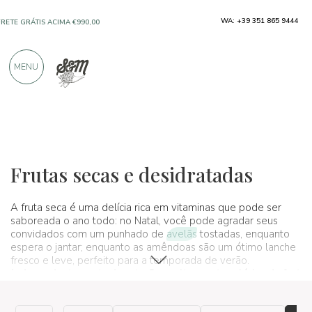
WA: +39 351 865 9444
SOMENTE PRODUTOS DE EXCELENTES
FABRICANTES
MENU
MAIS DE 900 AVALIAÇÕES POSITIVAS
Produtos típicos
Frutas e citrinos
Frutas secas e desidratadas
Frutas secas e desidratadas
A fruta seca é uma delícia rica em vitaminas que pode ser
saboreada o ano todo: no Natal, você pode agradar seus
convidados com um punhado de
avelãs
tostadas, enquanto
espera o jantar; enquanto as amêndoas são um ótimo lanche
fresco e leve, perfeito para a temporada de verão.
Independentemente da estação, o alto aporte calórico da fruta
seca a torna o alimento perfeito para recuperar energia, ou
como um lanche rápido para levar sempre consigo
.
Descubra