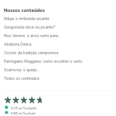
Nossos conteúdos
Nduja: o embutido picante
Gorgonzola doce ou picante?
Riso Venere: o arroz certo para...
Abóbora Delica
Ciccioli, da tradição camponesa
Parmigiano Reggiano: como escolher o certo
Scamorza: o queijo ...
Todos os conteúdos
4,7/5 na Trustpilot
4,9/5 na Trustcart