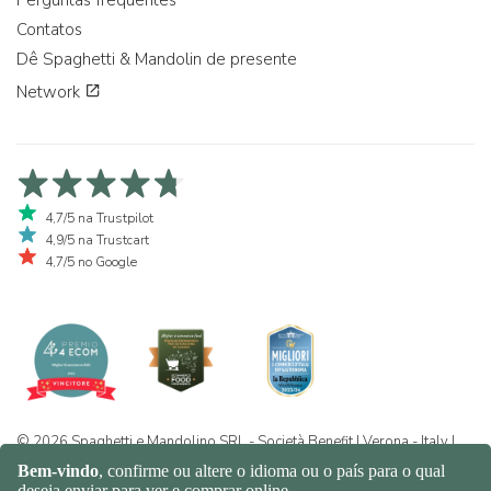
Contatos
Dê Spaghetti & Mandolin de presente
Network
4,7/5 na Trustpilot
4,9/5 na Trustcart
4,7/5 no Google
© 2026 Spaghetti e Mandolino SRL - Società Benefit | Verona - Italy |
+39 351 865 9444 | P.I. IT04913730232 | Certificazione BIO: IT-BIO-
016.380-0110744.2026.001 | REA VR-455804 |
Política de