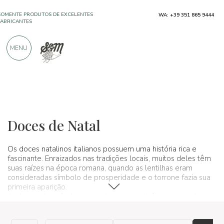
SOMENTE PRODUTOS DE EXCELENTES
WA: +39 351 865 9444
FABRICANTES
MENU
MAIS DE 900 AVALIAÇÕES POSITIVAS
Produtos típicos
Sobremesas e doces artesanais
Doces de Natal
Doces de Natal
Os doces natalinos italianos possuem uma história rica e
fascinante. Enraizados nas tradições locais, muitos deles têm
suas raízes na época romana, quando as lentilhas eram
consideradas símbolo de prosperidade e o torrone fazia sua
primeira aparição.
Ao longo dos séculos, essas iguarias evoluíram, tornando-se
ícones culinários que unem gerações
.