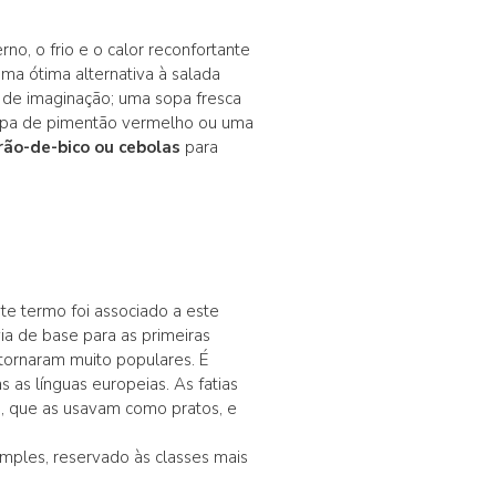
rno, o frio e o calor reconfortante
ma ótima alternativa à salada
 de imaginação; uma sopa fresca
 sopa de pimentão vermelho ou uma
grão-de-bico ou cebolas
para
ste termo foi associado a este
via de base para as primeiras
 tornaram muito populares. É
as línguas europeias. As fatias
s
, que as usavam como pratos, e
mples, reservado às classes mais