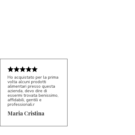
Ho acquistato per la prima
volta alcuni prodotti
alimentari presso questa
azienda, devo dire di
essermi trovata benissimo,
affidabili, gentili e
professionali.r
5/5
MC
Maria Cristina