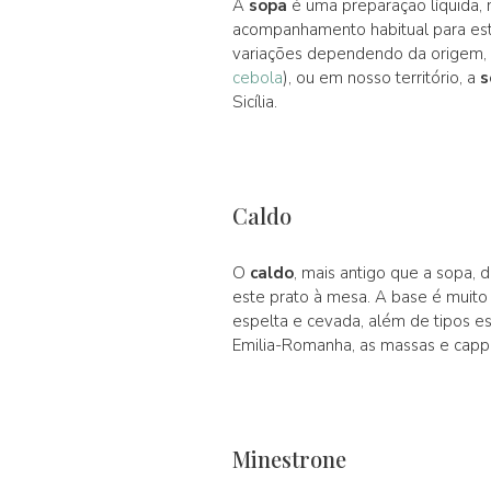
A
sopa
é uma preparação líquida, 
acompanhamento habitual para es
variações dependendo da origem, 
cebola
), ou em nosso território, a
s
Sicília.
Caldo
O
caldo
, mais antigo que a sopa, d
este prato à mesa. A base é muito
espelta e cevada, além de tipos e
Emilia-Romanha, as massas e cappe
Minestrone