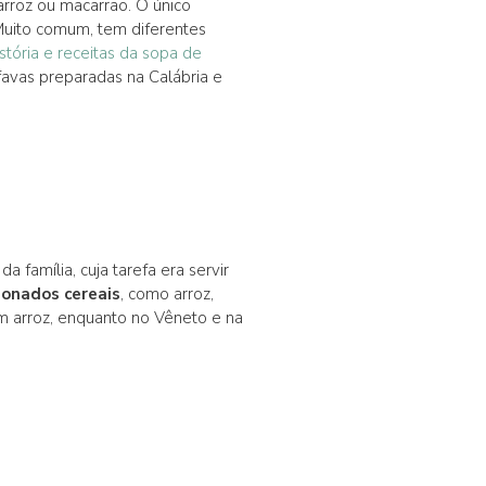
arroz ou macarrão. O único
Muito comum, tem diferentes
istória e receitas da sopa de
avas preparadas na Calábria e
 família, cuja tarefa era servir
ionados cereais
, como arroz,
m arroz, enquanto no Vêneto e na