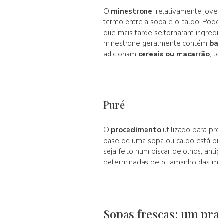
O
minestrone
, relativamente jo
termo entre a sopa e o caldo. Pod
que mais tarde se tornaram ingred
minestrone geralmente contém
ba
adicionam
cereais ou macarrão
, 
Puré
O
procedimento
utilizado para p
base de uma sopa ou caldo está pr
seja feito num piscar de olhos, a
determinadas pelo tamanho das ma
Sopas frescas: um pra