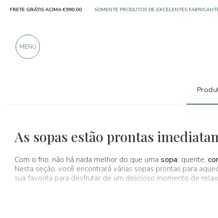
FRETE GRÁTIS ACIMA €990,00
SOMENTE PRODUTOS DE EXCELENTES FABRICANT
MAIS DE 900 AVALIAÇÕES POSITIVAS
MENU
Produt
Produtos típicos
Sopas
As sopas estão prontas imediata
Com o frio, não há nada melhor do que uma
sopa
: quente,
co
Nesta seção, você encontrará várias sopas prontas para aque
sua favorita para desfrutar de um delicioso momento de rel