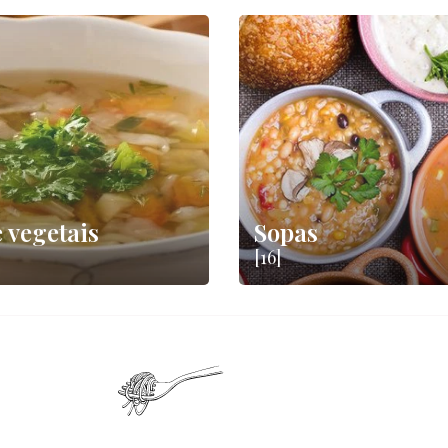
 vegetais
Sopas
[16]