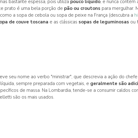
mas bastante espessa, pois utiliza
pouco líquido
, e nunca contém 
te prato é uma bela porção de
pão ou croutons
para mergulhar. 
como a sopa de cebola ou sopa de peixe na França (descubra a
h
opa de couve toscana
e as clássicas
sopas de leguminosas
ou f
eve seu nome ao verbo "ministrar", que descrevia a ação do chefe da
 líquida, sempre preparada com vegetais, e
geralmente são adic
specíficos de massa. Na Lombardia, tende-se a consumir caldos co
lletti são os mais usados.