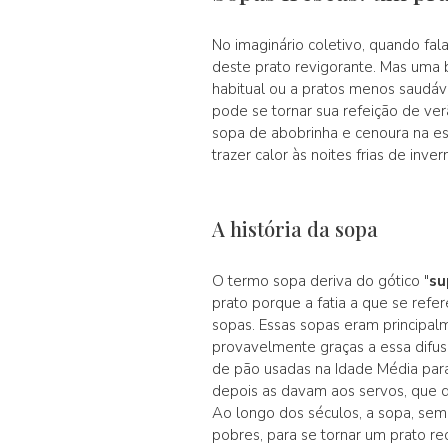
No imaginário coletivo, quando fa
deste prato revigorante. Mas uma 
habitual ou a pratos menos saudáv
pode se tornar sua refeição de ve
sopa de abobrinha e cenoura na es
trazer calor às noites frias de inver
A história da sopa
O termo sopa deriva do gótico "
su
prato porque a fatia a que se refe
sopas. Essas sopas eram principalm
provavelmente graças a essa difus
de pão usadas na Idade Média par
depois as davam aos servos, que 
Ao longo dos séculos, a sopa, se
pobres, para se tornar um prato re