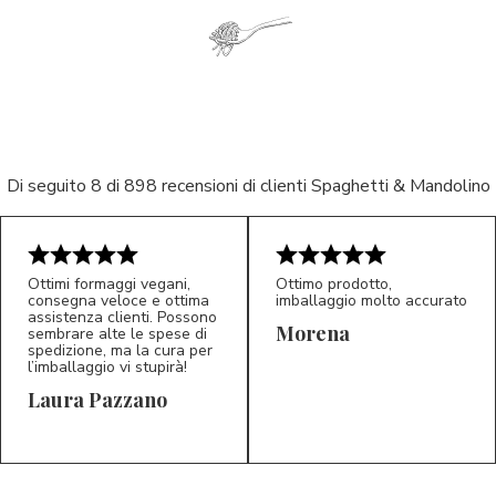
Di seguito 8 di 898 recensioni di clienti Spaghetti & Mandolino
Ottimi formaggi vegani,
Ottimo prodotto,
consegna veloce e ottima
imballaggio molto accurato
assistenza clienti. Possono
Morena
sembrare alte le spese di
spedizione, ma la cura per
l’imballaggio vi stupirà!
Laura Pazzano
5/5
5/5
LP
M*