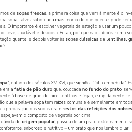
lamos de
sopas frescas
, a primeira coisa que vem à mente é o inve
boa sopa, talvez saboreada mais morna do que quente, pode ser u
eis. O importante é escolher vegetais da estação e usar um pouco
rão: leve, saudável e deliciosa. Então, por que não saborear uma
tação quente, e depois voltar às
sopas clássicas de lentilhas, 
no?
ppa
", datado dos séculos XV-XVI, que significa "fatia embebida". E
re era a
fatia de pão duro
que, colocada
no fundo do prato
, ser
ente à base de grão-de-bico, lentilhas e feijão, e rapidamente se
ão que a palavra sopa tem raízes comuns e é semelhante em todas 
a a preparação das sopas eram
restos das refeições dos nobre
despejavam o composto de vegetais por cima.
m dúvida de
origem popular
, passou de um prato extremamente si
confortante, saboroso e nutritivo – um prato que nos lembra o lar.