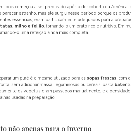
vem, pois começou a ser preparado após a descoberta da América,
e parecer estranho, mas ele surgiu nesse período porque os pro
ientes essenciais, eram particularmente adequados para a prepara
tatas, milho e feijão
, tornando-o um prato rico e nutritivo. Em 
tornando-o uma refeição ainda mais completa.
reparar um puré é o mesmo utilizado para as
sopas frescas
, com 
onta, sem adicionar massa, leguminosas ou cereais, basta
bater
tu
ntigamente os vegetais eram passados manualmente, e a densidade
lhas usadas na preparação.
to não apenas para o inverno