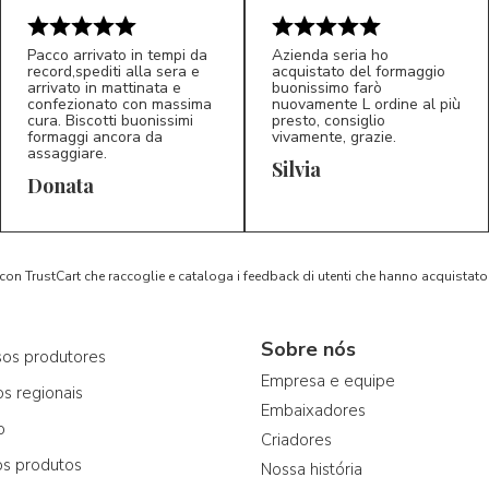
Pacco arrivato in tempi da
Azienda seria ho
record,spediti alla sera e
acquistato del formaggio
5/5
5/5
arrivato in mattinata e
buonissimo farò
D*
S*
confezionato con massima
nuovamente L ordine al più
cura. Biscotti buonissimi
presto, consiglio
formaggi ancora da
vivamente, grazie.
assaggiare.
Silvia
Donata
 con TrustCart che raccoglie e cataloga i feedback di utenti che hanno acquista
Sobre nós
os produtores
Empresa e equipe
os regionais
Embaixadores
o
Criadores
os produtos
Nossa história