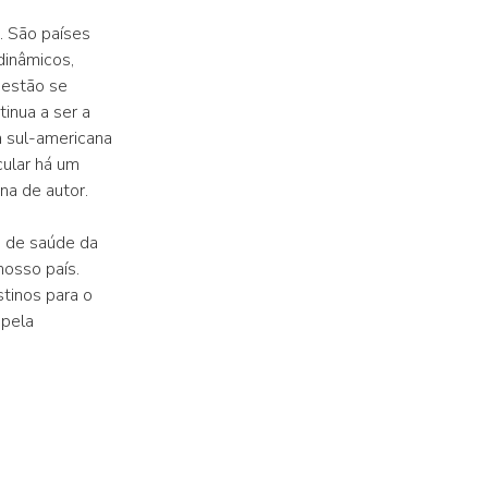
. São países
dinâmicos,
 estão se
inua a ser a
a sul-americana
ular há um
na de autor.
 de saúde da
nosso país.
tinos para o
 pela