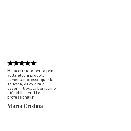
Ho acquistato per la prima
volta alcuni prodotti
5/5
alimentari presso questa
MC
azienda, devo dire di
essermi trovata benissimo,
affidabili, gentili e
professionali.r
Maria Cristina