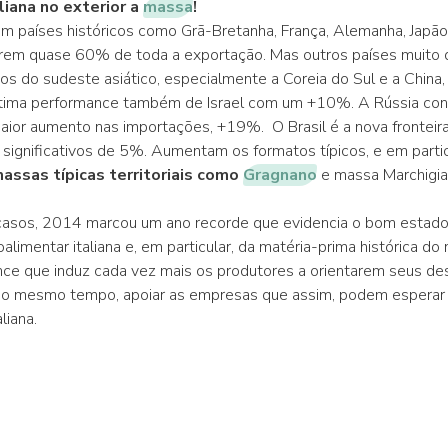
liana no exterior a
massa
!
m países históricos como Grã-Bretanha, França, Alemanha, Japão
rem quase 60% de toda a exportação. Mas outros países muito 
s do sudeste asiático, especialmente a Coreia do Sul e a China,
tima performance também de Israel com um +10%. A Rússia cont
ior aumento nas importações, +19%. O Brasil é a nova fronteir
ignificativos de 5%. Aumentam os formatos típicos, e em partic
assas típicas territoriais como
Gragnano
e massa Marchigia
asos, 2014 marcou um ano recorde que evidencia o bom estado
alimentar italiana e, em particular, da matéria-prima histórica do 
e que induz cada vez mais os produtores a orientarem seus des
 ao mesmo tempo, apoiar as empresas que assim, podem esperar
liana.