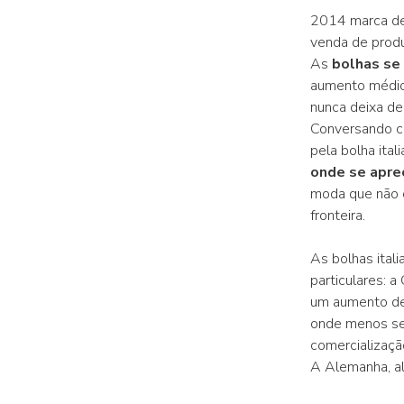
2014 marca def
venda de produ
As
bolhas se
aumento médio
nunca deixa d
Conversando co
pela bolha ita
onde se apre
moda que não 
fronteira.
As bolhas ital
particulares:
um aumento de 
onde menos se
comercializaç
A Alemanha, al