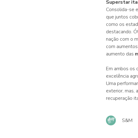
Superstar ita
Consolida-se e
que juntos cob
como os estado
destacando. Ó
nação com o ma
com aumentos s
aumento das
m
Em ambos os c
excelência agro
Uma performanc
exterior, mas,
recuperação ita
S&M