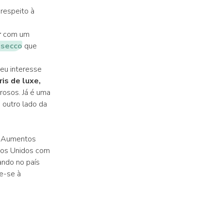
respeito à
r
com um
osecco
que
eu interesse
ris de luxe,
osos. Já é uma
outro lado da
. Aumentos
dos Unidos com
ndo no país
te-se à