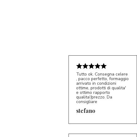
Tutto ok. Consegna celere
, pacco perfetto, formaggio
5/5
arrivato in condizioni
S*
ottime, prodotti di qualita'
e ottimo rapporto
qualita'/prezzo. Da
consigliare
stefano