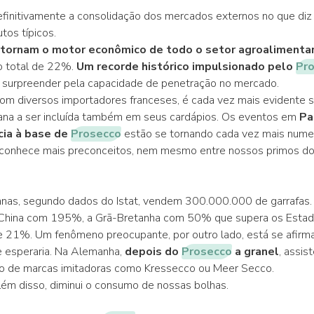
initivamente a consolidação dos mercados externos no que diz 
tos típicos.
 tornam o motor econômico de todo o setor agroalimenta
 total de 22%.
Um recorde histórico impulsionado pelo
Pr
e surpreender pela capacidade de penetração no mercado.
m diversos importadores franceses, é cada vez mais evidente s
liana a ser incluída também em seus cardápios. Os eventos em
Pa
cia à base de
Prosecco
estão se tornando cada vez mais numer
conhece mais preconceitos, nem mesmo entre nossos primos do 
ianas, segundo dados do Istat, vendem 300.000.000 de garrafas
 a China com 195%, a Grã-Bretanha com 50% que supera os Esta
21%. Um fenômeno preocupante, por outro lado, está se afirma
 esperaria. Na Alemanha,
depois do
Prosecco
a granel
, assis
ão de marcas imitadoras como Kressecco ou Meer Secco.
ém disso, diminui o consumo de nossas bolhas.