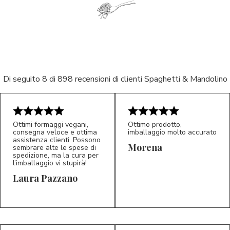
Di seguito 8 di 898 recensioni di clienti Spaghetti & Mandolino
Ottimi formaggi vegani,
Ottimo prodotto,
consegna veloce e ottima
imballaggio molto accurato
5/5
5/5
assistenza clienti. Possono
LP
M*
Morena
sembrare alte le spese di
spedizione, ma la cura per
l’imballaggio vi stupirà!
Laura Pazzano