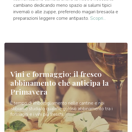
cambiano dedicando meno spazio ai salumi tipici
invernali o alle zuppe, preferendo magari bresaola e
preparazioni leggere come antipasto.
Scopri...
Vini e formaggio: il fresco
abbinamento che anticipa la
Primavera
È tempo di imbottigliamento nelle cantine e noi
abbiamo studiato qualche goloso abbinamento tra i
formaggi e i vini più freschi.