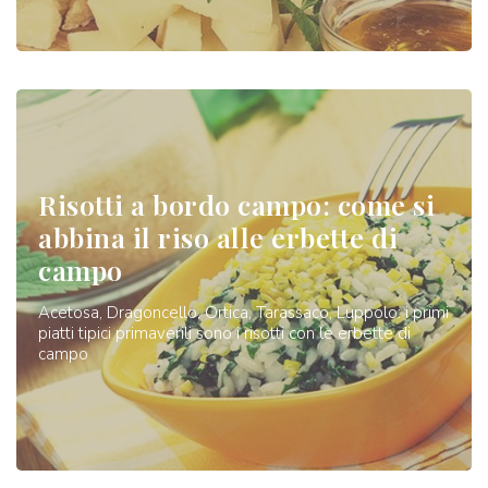
Risotti a bordo campo: come si
abbina il riso alle erbette di
campo
Acetosa, Dragoncello, Ortica, Tarassaco, Luppolo: i primi
piatti tipici primaverili sono i risotti con le erbette di
campo