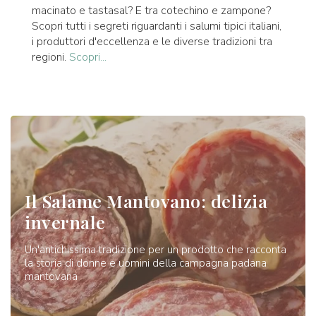
macinato e tastasal? E tra cotechino e zampone?
Scopri tutti i segreti riguardanti i salumi tipici italiani,
i produttori d'eccellenza e le diverse tradizioni tra
regioni.
Scopri...
Il Salame Mantovano: delizia
invernale
Un'antichissima tradizione per un prodotto che racconta
la storia di donne e uomini della campagna padana
mantovana