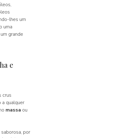
óleos,
óleos
indo-lhes um
o uma
é um grande
ha e
 crus
 a qualquer
omo
massa
ou
o saborosa, por