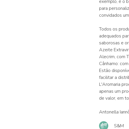
exemplo, é o b
para personali
convidados um
Todos os prod
adequados para
saborosas e or
Azeite Extravi
Alecrim, com T
Cânhamo: com 
Estão disponí
facilitar a di
L'Aromaria pro
apenas um pro
de valor, em t
Antonella Iann
S&M