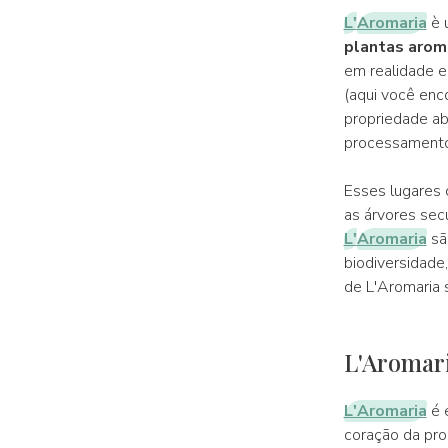
L'
Aromaria
è 
plantas aromá
em realidade e
(aqui você enc
propriedade ab
processamento 
Esses lugares 
as árvores sec
L'
Aromaria
são
biodiversidade
de L'Aromaria
L'Aromari
L'Aromaria
é 
coração da pro