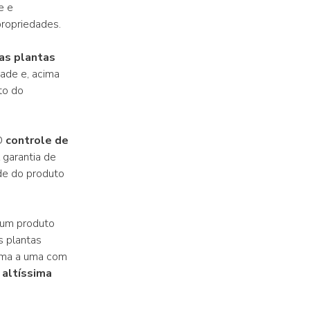
e e
ropriedades.
as plantas
dade e, acima
to do
 O
controle de
 garantia de
de do produto
 um produto
s plantas
 uma a uma com
 altíssima