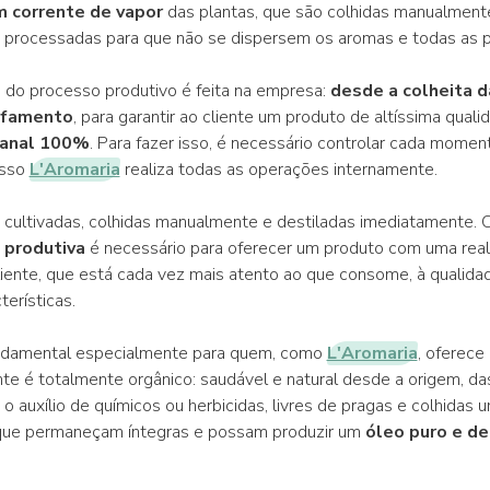
m corrente de vapor
das plantas, que são colhidas manualment
processadas para que não se dispersem os aromas e todas as p
do processo produtivo é feita na empresa:
desde a colheita d
afamento
, para garantir ao cliente um produto de altíssima quali
sanal 100%
. Para fazer isso, é necessário controlar cada momen
isso
L'Aromaria
realiza todas as operações internamente.
 cultivadas, colhidas manualmente e destiladas imediatamente.
 produtiva
é necessário para oferecer um produto com uma real
liente, que está cada vez mais atento ao que consome, à qualida
terísticas.
undamental especialmente para quem, como
L'Aromaria
, oferece
te é totalmente orgânico: saudável e natural desde a origem, da
 o auxílio de químicos ou herbicidas, livres de pragas e colhidas
 que permaneçam íntegras e possam produzir um
óleo puro e de