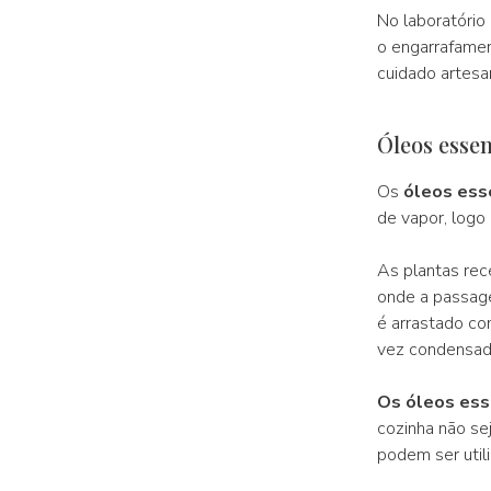
No laboratório
o engarrafamen
cuidado artesa
Óleos essen
Os
óleos esse
de vapor, logo 
As plantas rec
onde a passage
é arrastado co
vez condensado
Os óleos ess
cozinha não se
podem ser utili