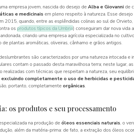
uma empresa jovem, nascida do desejo de
Alba e Giovanni
de c
ticas e medicinais
em pleno respeito à natureza. Esse desejo
m 2015, quando, entre as esplêndidas colinas ao sul de Orvieto,
ontra os
produtos típicos da Umbria
) conseguiram dar nova vida 
andonada, criando uma empresa agrícola especializada no cultiv
de plantas aromáticas, oliveiras, cânhamo e grãos antigos.
deslumbrantes são caracterizados por uma natureza intocada e 
ulares contam o passado desta maravilhosa terra; neste lugar, as
 realizadas com técnicas que respeitam a natureza, seu equilíbri
,
excluindo completamente o uso de herbicidas e pesticid
 são, portanto, completamente
orgânicas
.
a: os produtos e seu processamento
especializada na produção de
óleos essenciais naturais
, o ve
dução, além da matéria-prima: de fato, a extração dos óleos ocor