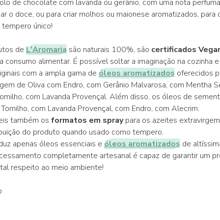
olo de chocolate com lavanda ou gerânio, com uma nota perfuma
zar o doce, ou para criar molhos ou maionese aromatizados, para 
 tempero único!
utos de
L'Aromaria
são naturais 100%, são
certificados Veg
 consumo alimentar. É possível soltar a imaginação na cozinha e c
iginais com a ampla gama de
óleos aromatizados
oferecidos p
rgem de Oliva com Endro, com Gerânio Malvarosa, com Mentha Se
omilho, com Lavanda Provençal. Além disso, os óleos de semen
Tomilho, com Lavanda Provençal, com Endro, com Alecrim.
veis também os
formatos em spray
para os azeites extravirgem 
stribuição do produto quando usado como tempero.
duz apenas óleos essenciais e
óleos aromatizados
de altíssim
cessamento completamente artesanal é capaz de garantir um pr
otal respeito ao meio ambiente!
ò