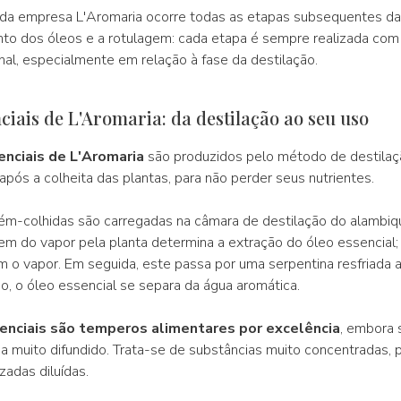
 da empresa L'Aromaria ocorre todas as etapas subsequentes da
to dos óleos e a rotulagem: cada etapa é sempre realizada co
nal, especialmente em relação à fase da destilação.
ciais de L'Aromaria: da destilação ao seu uso
nciais de L'Aromaria
são produzidos pelo método de destilaç
após a colheita das plantas, para não perder seus nutrientes.
ém-colhidas são carregadas na câmara de destilação do alambiq
m do vapor pela planta determina a extração do óleo essencial; 
m o vapor. Em seguida, este passa por uma serpentina resfriada 
, o óleo essencial se separa da água aromática.
enciais são temperos alimentares por excelência
, embora 
ja muito difundido. Trata-se de substâncias muito concentradas, p
zadas diluídas.