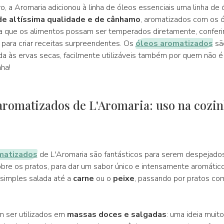
, a Aromaria adicionou à linha de óleos essenciais uma linha de 
de altíssima qualidade e de cânhamo
, aromatizados com os 
ra que os alimentos possam ser temperados diretamente, confer
 para criar receitas surpreendentes. Os
óleos aromatizados
sã
lida às ervas secas, facilmente utilizáveis também por quem não 
nha!
aromatizados de L'Aromaria: uso na cozin
matizados
de L'Aromaria são fantásticos para serem despejados
bre os pratos, para dar um sabor único e intensamente aromático
 simples salada até a
carne
ou o
peixe
, passando por pratos c
ser utilizados em
massas doces e salgadas
: uma ideia muit