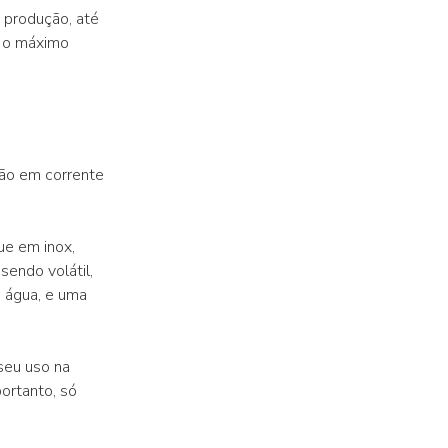
 produção, até
m o máximo
ão em corrente
ue em inox,
sendo volátil,
a água, e uma
seu uso na
ortanto, só