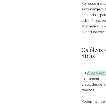
Por esse motivo
extravirgem 
essenciais, pa
sabor único, ou
alternativa vá
expert na cozi
Os óleos 
dicas
Os
óleos aro
diretamente so
prato, desde a
risotos
.
Podem também 