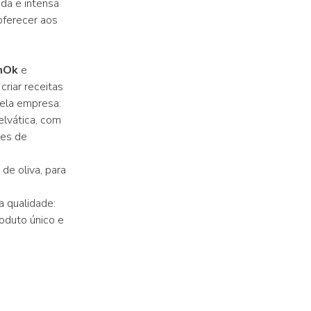
da e intensa
oferecer aos
anOk
e
riar receitas
ela empresa:
lvática, com
tes de
de oliva, para
a qualidade:
oduto único e