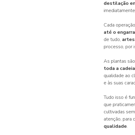
destilação e
imediatamente 
Cada operação 
até o engarr
de tudo,
arte
processo, por 
As plantas são
toda a cadeia
qualidade ao c
e às suas carac
Tudo isso é f
que praticamen
cultivadas sem
atenção, para
qualidade
.