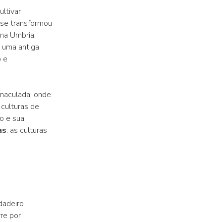
ultivar
 se transformou
 na Umbria,
a uma antiga
o e
imaculada, onde
 culturas de
o e sua
as
: as culturas
rdadeiro
re por