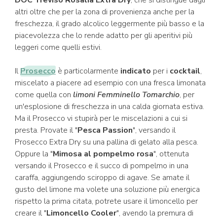
DOC Treviso Rosalia Extra Dry
, che si distingue dagli
altri oltre che per la zona di provenienza anche per la
freschezza, il grado alcolico leggermente più basso e la
piacevolezza che lo rende adatto per gli aperitivi più
leggeri come quelli estivi.
Il
Prosecco
è particolarmente
indicato
per i
cocktail
,
miscelato a piacere ad esempio con una fresca limonata
come quella
con
limoni Femminello Tomarchio
, per
un'esplosione di freschezza in una calda giornata estiva.
Ma il Prosecco vi stupirà per le miscelazioni a cui si
presta. Provate il "
Pesca Passion
", versando il
Prosecco Extra Dry su una pallina di gelato alla pesca.
Oppure la "
Mimosa al pompelmo rosa
", ottenuta
versando il Prosecco e il succo di pompelmo in una
caraffa, aggiungendo sciroppo di agave. Se amate il
gusto del limone ma volete una soluzione più energica
rispetto la prima citata, potrete usare il limoncello per
creare il "
Limoncello Cooler
", avendo la premura di