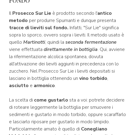
FONDO
Il
Prosecco Sur Lie
è prodotto secondo l'
antico
metodo
per produrre Spumanti e dunque presenta
tracce di lieviti sul fondo.
Infatti, "Sur Lie" significa
sopra lo sporco, ovvero sopra i lieviti. Il metodo usato è
quello
Martinotti
, quindi la
seconda fermentazione
viene effettuata
direttamente in bottiglia
. Qui, avviene
la rifermentazione alcolica spontanea, dovuta
all'attivazione dei lieviti aggiunti in precedenza con lo
zucchero. Nel Prosecco Sur Lie i lieviti depositati si
lasciano in bottiglia ottenendo un
vino torbido
,
asciutto
e
armonico
.
La scelta di
come gustarlo
sta a voi: potrete decidere
di roteare leggermente la bottiglia per smuovere i
sedimenti e gustarlo in modo torbido, oppure scaraffarlo
e lasciarlo riposare per gustarlo in modo limpido.
Particolarmente amato è quello di
Conegliano