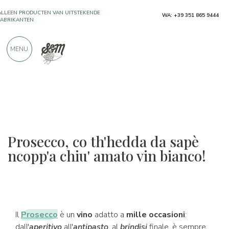
ALLEEN PRODUCTEN VAN UITSTEKENDE
WA: +39 351 865 9444
FABRIKANTEN
MENU
MEER DAN 900 POSITIEVE RECENSIES
Prosecco, co th'hedda da sapè
ncopp'a chiu' amato vin bianco!
Il
Prosecco
è un
vino
adatto a
mille occasioni
:
dall'
aperitivo
all'
antipasto
, al
brindisi
finale, è sempre