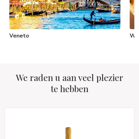
Veneto
Wit
We raden u aan veel plezier
te hebben