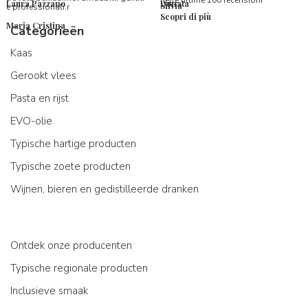
nelle ultime 100 recensioni
Laura Pazzano
Donata
Silvia
e professionali.r
Scopri di più
Maria Cristina
Categorieën
Kaas
Gerookt vlees
Pasta en rijst
EVO-olie
Typische hartige producten
Typische zoete producten
Wijnen, bieren en gedistilleerde dranken
Ontdek onze producenten
Typische regionale producten
Inclusieve smaak