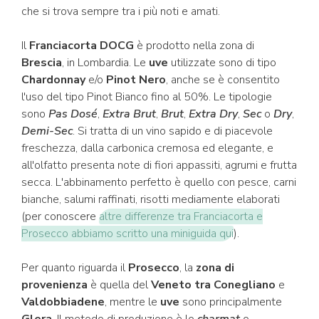
che si trova sempre tra i più noti e amati.
Il
Franciacorta DOCG
è prodotto nella zona di
Brescia
, in Lombardia. Le
uve
utilizzate sono di tipo
Chardonnay
e/o
Pinot Nero
, anche se è consentito
l'uso del tipo Pinot Bianco fino al 50%. Le tipologie
sono
Pas Dosé
,
Extra Brut
,
Brut
,
Extra Dry
,
Sec
o
Dry
,
Demi-Sec
. Si tratta di un vino sapido e di piacevole
freschezza, dalla carbonica cremosa ed elegante, e
all'olfatto presenta note di fiori appassiti, agrumi e frutta
secca. L'abbinamento perfetto è quello con pesce, carni
bianche, salumi raffinati, risotti mediamente elaborati
(per conoscere
altre differenze tra Franciacorta e
Prosecco abbiamo scritto una miniguida qui
).
Per quanto riguarda il
Prosecco
, la
zona di
provenienza
è quella del
Veneto tra Conegliano
e
Valdobbiadene
, mentre le
uve
sono principalmente