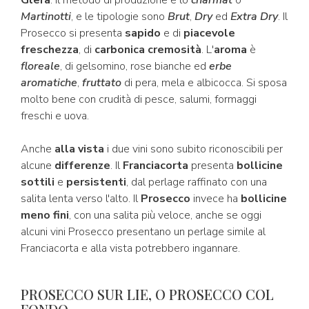
Glera
. Il metodo di produzione è lo
charmat
o
Martinotti
, e le tipologie sono
Brut
,
Dry
ed
Extra Dry
. Il
Prosecco si presenta
sapido
e di
piacevole
freschezza
, di
carbonica cremosità
. L'
aroma
è
floreale
, di gelsomino, rose bianche ed
erbe
aromatiche
,
fruttato
di pera, mela e albicocca. Si sposa
molto bene con crudità di pesce, salumi, formaggi
freschi e uova.
Anche
alla vista
i due vini sono subito riconoscibili per
alcune
differenze
. Il
Franciacorta
presenta
bollicine
sottili
e
persistenti
, dal perlage raffinato con una
salita lenta verso l'alto. Il
Prosecco
invece ha
bollicine
meno fini
, con una salita più veloce, anche se oggi
alcuni vini Prosecco presentano un perlage simile al
Franciacorta e alla vista potrebbero ingannare.
PROSECCO SUR LIE, O PROSECCO COL