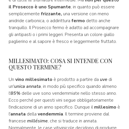
e di tutte le sfumature intermedie. Ma
non per questo
il Prosecco è uno Spumante
, in quanto può essere
semplicemente
frizzante,
una versione con meno
anidride carbonica, o
addirittura
fermo
detto anche
tranquillo. Il Prosecco fermo è adatto ad accompagnare
gli antipasti o i primi leggeri. Presenta un colore giallo
paglierino e al sapore è fresco e leggermente fruttato.
MILLESIMATO: COSA SI INTENDE CON
QUESTO TERMINE?
Un
vino millesimato
è prodotto a partire da
uve
di
un'
unica annata
, in modo più specifico quando almeno
l'
85%
delle uve sono vendemmiate nello stesso anno.
Ecco perché per questi vini segue obbligatoriamente
l'indicazione di un anno specifico. Dunque il
millesimo
è
l'
annata
della
vendemmia
. Il termine proviene dal
francese
millésime
, che si traduce in annata.
Normalmente, le case vitivinicole decidono di produrre