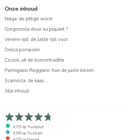
Onze inhoud
Nduja: de pittige worst
Gorgonzola doux ou piquant ?
Venere rijst: de juiste rijst voor...
Delica pompoen
Ciccioli, uit de boerentraditie
Parmigiano Reggiano: hoe de juiste kiezen
Scamorza: de kaas ...
Alle inhoud
4,7/5 op Trustpilot
4,9/5 op Trustcart
4,7/5 op Google