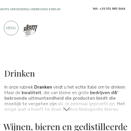
WA: +39 351 865 9444
GRATIS VERZENDING HIERBOVEN €990,00
ALLEEN PRODUCTEN VAN UITSTEKENDE
MENU
FABRIKANTEN
MEER DAN 900 POSITIEVE RECENSIES
Wijnen, bieren en gedistilleerde dranken
Drinken
In onze rubriek
Dranken
vindt u het echte Italië om te drinken.
Maar de
kwaliteit
, die van kleine en grote
bedrijven d&'
bekroonde uitmuntendheid die producten biedt die
moeilijk te vergeten zijn
als ze eenmaal geproefd zijn.
Het
enige wat u hoeft te doen is onze
biologische bieren
,
onze
rode, witte en roséwijnen, onze dessertwijnen
,
mousserende wijnen
en
prosecco's
of onze likeuren
Wijnen, bieren en gedistilleerde
proberen.
Wat Spaghetti & Mandolino c& #39 betreft; er is