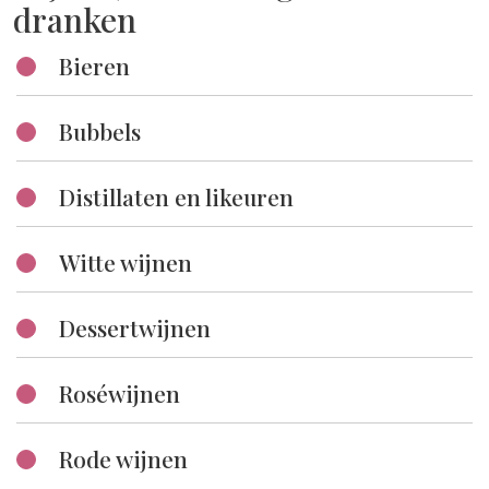
zoveel verschillende producten dat
dranken
Bieren
Bubbels
Distillaten en likeuren
Witte wijnen
Dessertwijnen
Roséwijnen
Rode wijnen