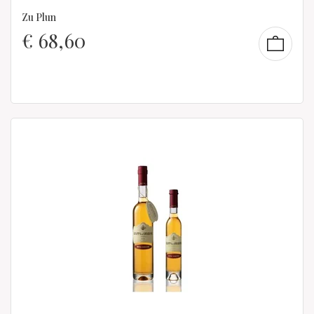
Zu Plun
€
68,60