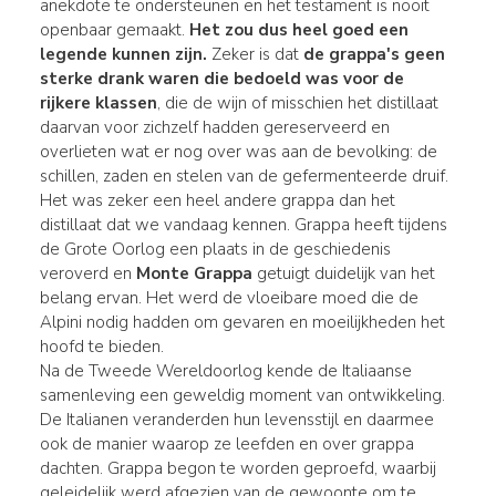
anekdote te ondersteunen en het testament is nooit
openbaar gemaakt.
Het zou dus heel goed een
legende kunnen zijn.
Zeker is dat
de grappa's geen
sterke drank waren die bedoeld was voor de
rijkere klassen
, die de wijn of misschien het distillaat
daarvan voor zichzelf hadden gereserveerd en
overlieten wat er nog over was aan de bevolking: de
schillen, zaden en stelen van de gefermenteerde druif.
Het was zeker een heel andere grappa dan het
distillaat dat we vandaag kennen. Grappa heeft tijdens
de Grote Oorlog een plaats in de geschiedenis
veroverd en
Monte Grappa
getuigt duidelijk van het
belang ervan. Het werd de vloeibare moed die de
Alpini nodig hadden om gevaren en moeilijkheden het
hoofd te bieden.
Na de Tweede Wereldoorlog kende de Italiaanse
samenleving een geweldig moment van ontwikkeling.
De Italianen veranderden hun levensstijl en daarmee
ook de manier waarop ze leefden en over grappa
dachten. Grappa begon te worden geproefd, waarbij
geleidelijk werd afgezien van de gewoonte om te