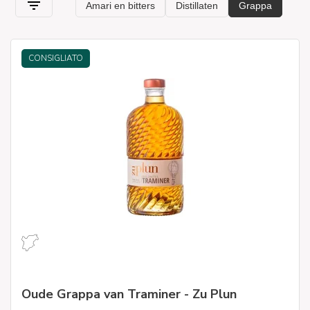
thuisbezorgd, zodat de grappa tijdens de hele reis intact en
perfect blijft
.
CONSIGLIATO
Oude Grappa van Traminer - Zu Plun