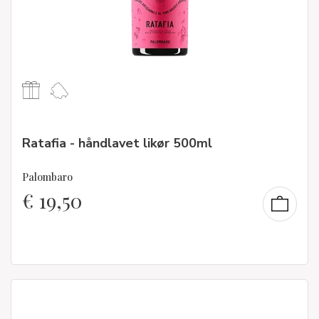
Ratafia - håndlavet likør 500ml
Palombaro
€
19,50