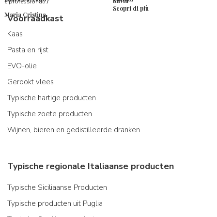
Silvia
e professionali.r
Scopri di più
Maria Cristina
Voorraadkast
Kaas
Pasta en rijst
EVO-olie
Gerookt vlees
Typische hartige producten
Typische zoete producten
Wijnen, bieren en gedistilleerde dranken
Typische regionale Italiaanse producten
Typische Siciliaanse Producten
Typische producten uit Puglia