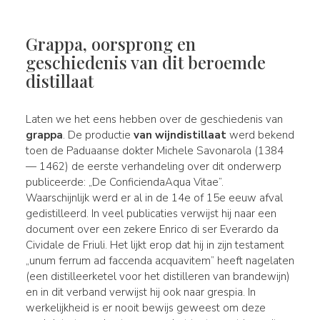
Grappa, oorsprong en
geschiedenis van dit beroemde
distillaat
Laten we het eens hebben over de geschiedenis van
grappa
. De productie
van wijndistillaat
werd bekend
toen de Paduaanse dokter Michele Savonarola (1384
— 1462) de eerste verhandeling over dit onderwerp
publiceerde: „De ConficiendaAqua Vitae”.
Waarschijnlijk werd er al in de 14e of 15e eeuw afval
gedistilleerd. In veel publicaties verwijst hij naar een
document over een zekere Enrico di ser Everardo da
Cividale de Friuli. Het lijkt erop dat hij in zijn testament
„unum ferrum ad faccenda acquavitem” heeft nagelaten
(een distilleerketel voor het distilleren van brandewijn)
en in dit verband verwijst hij ook naar grespia. In
werkelijkheid is er nooit bewijs geweest om deze