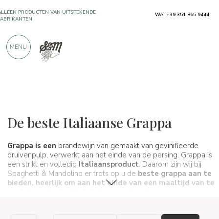
ALLEEN PRODUCTEN VAN UITSTEKENDE
WA: +39 351 865 9444
FABRIKANTEN
MENU
MEER DAN 900 POSITIEVE RECENSIES
Wijnen, bieren en gedistilleerde dranken
Distillati e liquori
De beste Italiaanse Grappa
Grappa is een
brandewijn van gemaakt van gevinifieerde
druivenpulp, verwerkt aan het einde van de persing. Grappa is
een strikt en volledig
Italiaans
product
. Daarom zijn wij bij
Spaghetti & Mandolino er trots op u de
beste
grappa aan te
bieden, heerlijk om aan het einde van een
maaltijd van te
genieten,
als digestief of als tussendoortje voor een
connaisseur. U bepaalt hoe en wanneer u het drinkt. Uw
grappa wordt snel en in een
standaardverpakking