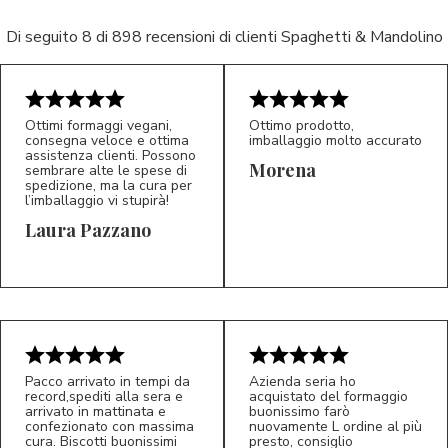
Di seguito 8 di 898 recensioni di clienti Spaghetti & Mandolino
Ottimi formaggi vegani,
Ottimo prodotto,
consegna veloce e ottima
imballaggio molto accurato
assistenza clienti. Possono
Morena
sembrare alte le spese di
spedizione, ma la cura per
l’imballaggio vi stupirà!
Laura Pazzano
5/5
5/5
LP
M*
Pacco arrivato in tempi da
Azienda seria ho
record,spediti alla sera e
acquistato del formaggio
arrivato in mattinata e
buonissimo farò
confezionato con massima
nuovamente L ordine al più
cura. Biscotti buonissimi
presto, consiglio