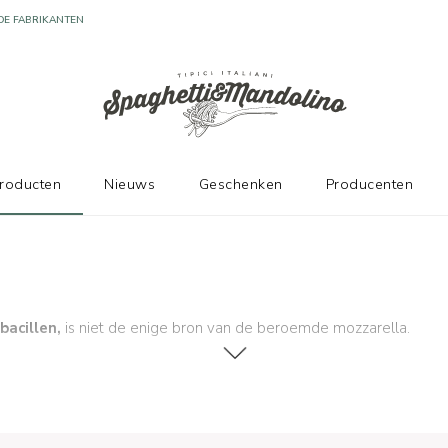
DE FABRIKANTEN
producten
Nieuws
Geschenken
Producenten
acillen,
is niet de enige bron van de beroemde mozzarella.