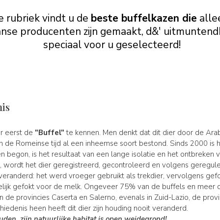
e rubriek vindt u de
beste buffelkazen die
alle
aanse producenten zijn gemaakt, d&' uitmuntend
speciaal voor u geselecteerd!
nis
er eerst de
"Buffel"
te kennen. Men denkt dat dit dier door de Arabi
 in de Romeinse tijd al een inheemse soort bestond. Sinds 2000 is 
en begon, is het resultaat van een lange isolatie en het ontbreken 
 wordt het dier geregistreerd, gecontroleerd en volgens geregul
r veranderd: het werd vroeger gebruikt als trekdier, vervolgens gef
ijk gefokt voor de melk. Ongeveer 75% van de buffels en meer 
 in de provincies Caserta en Salerno, evenals in Zuid-Lazio, de provi
hiedenis heen heeft dit dier zijn houding nooit veranderd.
en, zijn natuurlijke habitat is open weidegrond!