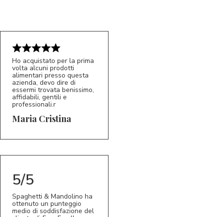
Ho acquistato per la prima
volta alcuni prodotti
alimentari presso questa
azienda, devo dire di
essermi trovata benissimo,
affidabili, gentili e
professionali.r
5/5
MC
Maria Cristina
5/5
Spaghetti & Mandolino ha
ottenuto un punteggio
medio di soddisfazione del