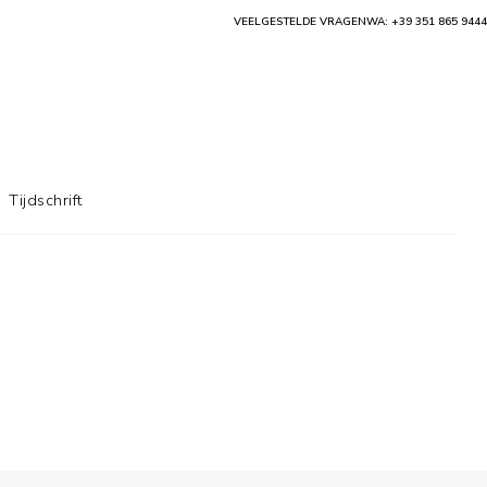
VEELGESTELDE VRAGEN
WA: +39 351 865 9444
Tijdschrift