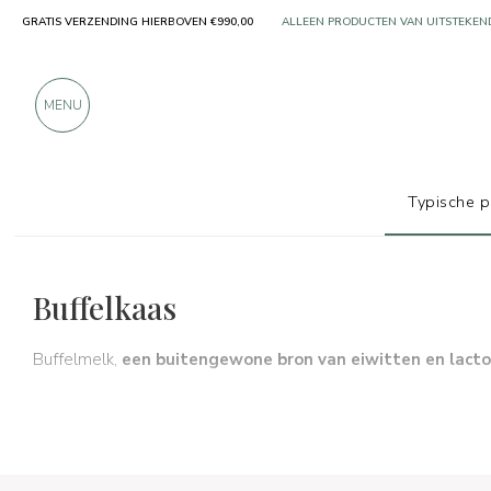
ALLEEN PRODUCTEN VAN UITSTEKEN
GRATIS VERZENDING HIERBOVEN €990,00
MEER DAN 900 POSITIEVE RECENSIES
MENU
Typische 
Typische producten
Kaas
Buffelkaas
Buffelkaas
Buffelmelk,
een buitengewone bron van eiwitten en lactob