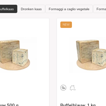
NEW
auw 500 g
Buffelblauw, 1 kg