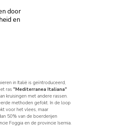
en door
heid en
eren in Italië is geïntroduceerd,
het ras
"Mediterranea Italiana"
van kruisingen met andere rassen.
eerde methoden gefokt. In de loop
okt voor het vlees, maar
dan 50% van de boerderijen
ncie Foggia en de provincie Isernia.