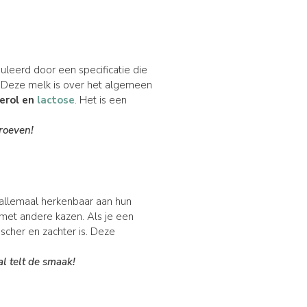
uleerd door een specificatie die
. Deze melk is over het algemeen
terol en
lactose
. Het is een
roeven!
 allemaal herkenbaar aan hun
 met andere kazen. Als je een
scher en zachter is. Deze
al telt de smaak!