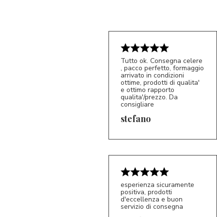
Tutto ok. Consegna celere
, pacco perfetto, formaggio
arrivato in condizioni
ottime, prodotti di qualita'
e ottimo rapporto
qualita'/prezzo. Da
consigliare
5/5
S*
stefano
esperienza sicuramente
positiva, prodotti
d'eccellenza e buon
servizio di consegna