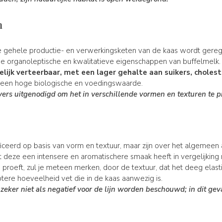
n
de gehele productie- en verwerkingsketen van de kaas wordt gereg
de organoleptische en kwalitatieve eigenschappen van buffelmelk
lijk verteerbaar, met een lager gehalte aan suikers, choles
t een hoge biologische en voedingswaarde.
vers uitgenodigd om het in verschillende vormen en texturen te p
ficeerd op basis van vorm en textuur, maar zijn over het algemeen
 deze een intensere en aromatischere smaak heeft in vergelijking
 proeft, zul je meteen merken, door de textuur, dat het deeg elasti
tere hoeveelheid vet die in de kaas aanwezig is.
t zeker niet als negatief voor de lijn worden beschouwd; in dit gev