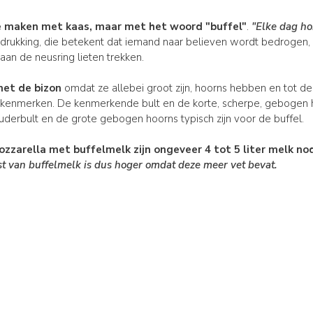
e maken met kaas, maar met het woord "buffel"
.
"Elke dag ho
itdrukking, die betekent dat iemand naar believen wordt bedroge
aan de neusring lieten trekken.
met de bizon
omdat ze allebei groot zijn, hoorns hebben en tot de
 kenmerken. De kenmerkende bult en de korte, scherpe, gebogen ho
ouderbult en de grote gebogen hoorns typisch zijn voor de buffel.
zzarella met buffelmelk zijn ongeveer 4 tot 5 liter melk no
t van buffelmelk is dus hoger omdat deze meer vet bevat.