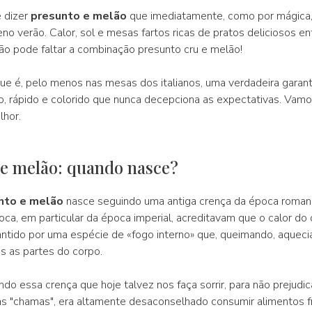
 dizer
presunto e melão
que imediatamente, como por mágica,
o verão. Calor, sol e mesas fartos ricas de pratos deliciosos ent
ão pode faltar a combinação presunto cru e melão!
que é, pelo menos nas mesas dos italianos, uma verdadeira garant
o, rápido e colorido que nunca decepciona as expectativas. Vam
hor.
 e melão: quando nasce?
nto e melão
nasce seguindo uma antiga crença da época roman
ca, em particular da época imperial, acreditavam que o calor d
antido por uma espécie de «fogo interno» que, queimando, aqueci
s as partes do corpo.
do essa crença que hoje talvez nos faça sorrir, para não prejudi
as "chamas", era altamente desaconselhado consumir alimentos fr