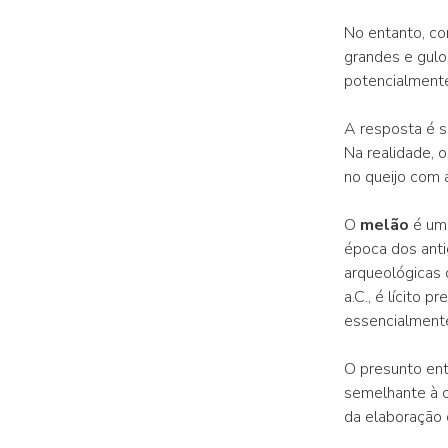
No entanto, co
grandes e gulo
potencialmente
A resposta é s
Na realidade, 
no queijo com 
O
melão
é uma
época dos anti
arqueológicas 
a.C., é lícito
essencialment
O presunto en
semelhante à c
da elaboração d