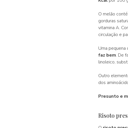
Kcal
por 100 g
O melão cont
gorduras satura
vitamina A. Co
circulação e pa
Uma pequena ob
faz bem
. De 
linoleico, subs
Outro elemento
dos aminoácido
Presunto e m
Risoto pres
O
risoto pre