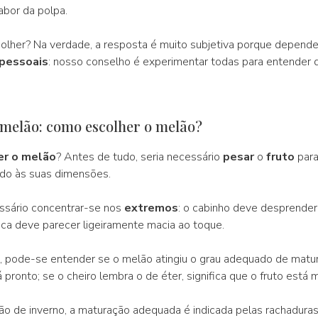
abor da polpa.
colher? Na verdade, a resposta é muito subjetiva porque depend
 pessoais
: nosso conselho é experimentar todas para entender q
 melão: como escolher o melão?
er o melão
? Antes de tudo, seria necessário
pesar
o
fruto
para 
do às suas dimensões.
ssário concentrar-se nos
extremos
: o cabinho deve desprender
ca deve parecer ligeiramente macia ao toque.
vo, pode-se entender se o melão atingiu o grau adequado de matur
 pronto; se o cheiro lembra o de éter, significa que o fruto está
o de inverno, a maturação adequada é indicada pelas rachaduras