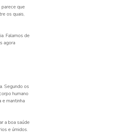
 parece que
re os quais,
ia. Falamos de
os agora
a. Segundo os
o corpo humano
a e mantinha
car a boa saúde
ios e úmidos.