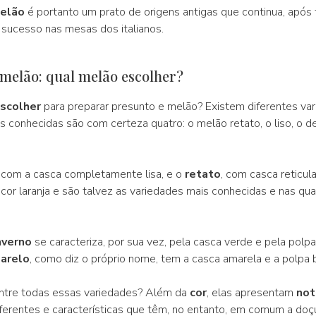
elão
é portanto um prato de origens antigas que continua, após 
sucesso nas mesas dos italianos.
 melão: qual melão escolher?
scolher
para preparar presunto e melão? Existem diferentes va
s conhecidas são com certeza quatro: o melão retato, o liso, o de
, com a casca completamente lisa, e o
retato
, com casca reticul
 cor laranja e são talvez as variedades mais conhecidas e nas qu
nverno
se caracteriza, por sua vez, pela casca verde e pela polpa
arelo
, como diz o próprio nome, tem a casca amarela e a polpa 
tre todas essas variedades? Além da
cor
, elas apresentam
not
ferentes e características que têm, no entanto, em comum a doç