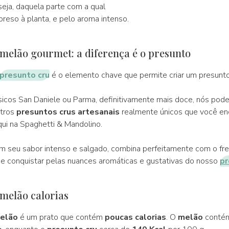
seja, daquela parte com a qual
preso à planta, e pelo aroma intenso.
 melão gourmet: a diferença é o presunto
presunto cru
é o elemento chave que permite criar um presunto
icos San Daniele ou Parma, definitivamente mais doce, nós po
tros
presuntos crus artesanais
realmente únicos que você enc
qui na Spaghetti & Mandolino.
m seu sabor intenso e salgado, combina perfeitamente com o fr
e conquistar pelas nuances aromáticas e gustativas do nosso
pr
 melão calorias
elão
é um prato que contém
poucas calorias
. O
melão
conté