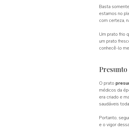
Basta somente
estamos no plen
com certeza, n
Um prato frio 
um prato fresc
conhecê-lo mel
Presunto
O prato
presu
médicos da épo
era criado e m
saudáveis toda
Portanto, segun
e o vigor dess