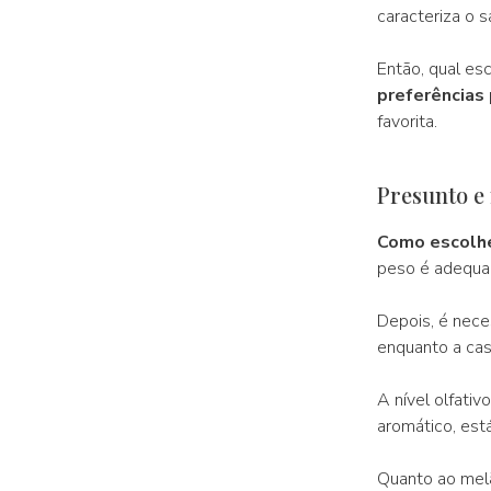
caracteriza o s
Então, qual es
preferências
favorita.
Presunto e
Como escolh
peso é adequa
Depois, é nece
enquanto a cas
A nível olfati
aromático, está
Quanto ao melã