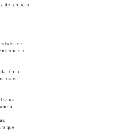
tanto tempo, a
riedades de
 inverno e o
ada, têm a
ais todos
 branca,
branca.
as
ura que