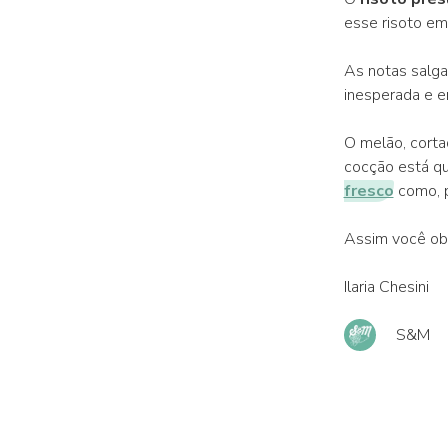
esse risoto em 
As notas salg
inesperada e e
O melão, corta
cocção está qu
fresco
como, p
Assim você obt
Ilaria Chesini
S&M