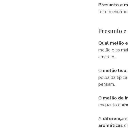
Presunto e m
ter um enorme 
Presunto e
Qual melão e
melão e as mai
amarelo.
O
melão liso
polpa da típica
pensam.
O
melão de i
enquanto o
am
A
diferença
en
aromáticas
di