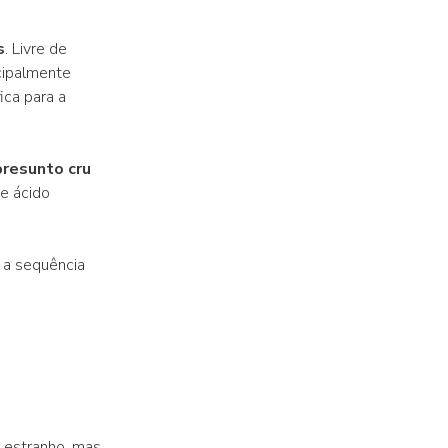
s
. Livre de
ncipalmente
ca para a
presunto cru
e ácido
 a sequência
r estranho, mas