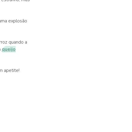
 uma explosão
rroz quando a
m
queijo
m apetite!