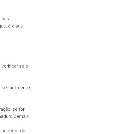
e das
ual é a sua
verificar se o
-se facilmente,
ação: se for
 maduro demais.
 ao redor do