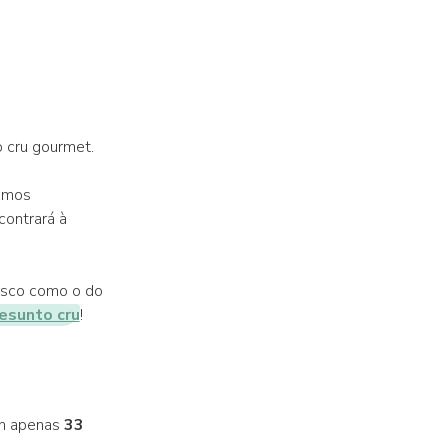
 cru gourmet.
demos
ontrará à
esco como o do
esunto cru
!
m apenas
33