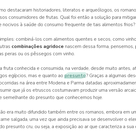
mo destacaram historiadores, literatos e arqueólogos, os roman
sos consumidores de frutas. Qual foi então a solução para mitigar
 nocivos à saúde do consumo frequente de tais alimentos frios?
imples: combiná-los com alimentos quentes e secos, como vinho
outras
combinações agridoce
nascem dessa forma, pensemos, 
as peras ou os pêssegos com vinho.
 fruta conhecida e consumida, na verdade, desde muito antes, 
gos egípcios, mas e quanto ao
presunto
? Graças a algumas des
ocorridas na área entre Modena e Parma datadas aproximadamen
 presumir que já os etruscos costumavam produzir uma versão arcai
e semelhante do presunto que conhecemos hoje.
tão era muito difundido também entre os romanos, embora em u
arne salgada, uma vez que ainda precisava se desenvolver o el
o presunto cru, ou seja, a exposição ao ar que caracteriza a sua 