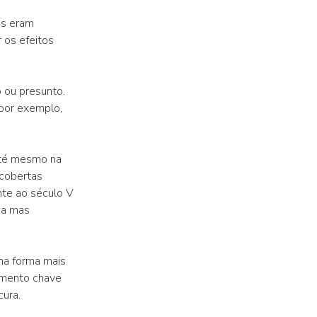
os eram
 os efeitos
 ou presunto.
por exemplo,
até mesmo na
cobertas
te ao século V
ca mas
ma forma mais
emento chave
cura.