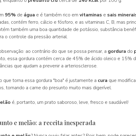
, enquanto o
presunto cru
cerca de
140 Kcal
por 100 g.
ém
95%
de
água
e é também rico em
vitaminas
e
sais minerai
das, contém ferro, cálcio e fósforo, e as vitaminas C, B, mas pri
ntém também uma boa quantidade de potássio, substância benéfi
ra o controle da pressão arterial.
servação: ao contrário do que se possa pensar, a
gordura
do
fato, essa gordura contém cerca de 45% de ácido oleico e 15% d
tâncias que ajudam a prevenir a arteriosclerose.
 que torna essa gordura "boa" é justamente a
cura
que modifica
s, tornando a carne do presunto muito mais digerível.
elão
é, portanto, um prato saboroso, leve, fresco e saudável!
unto e melão: a receita inesperada
sunto e melão
? Nunca ouviu falar antes? Pois bem, pode parece