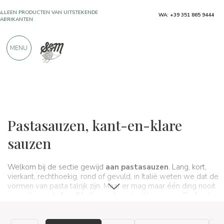
ALLEEN PRODUCTEN VAN UITSTEKENDE
FABRIKANTEN
WA: +39 351 865 9444
MEER DAN 900 POSITIEVE RECENSIES
MENU
Typische producten
Sauzen en specerijen
Pastasauzen
Pastasauzen, kant-en-klare
sauzen
Welkom bij de sectie gewijd
aan pastasauzen
. Lang, kort,
vierkant, rechthoekig, rond of gevuld, in Italië weten we dat de
vormen van pasta talrijk zijn. Maar er mag maar één ding nooit
veranderen: de
kwaliteit
van de gebruikte sauzen. De
beste
Italiaanse pastasauzen
vind je alleen op Spaghetti &
Mandolino. Ze zijn
handgemaakt
, gemaakt met de
beste