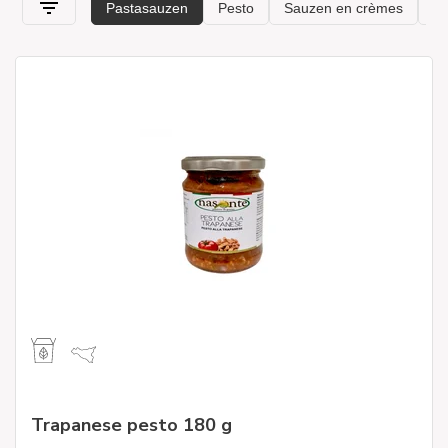
ingrediënten
, maar vooral erg lekker, perfect om een
klassieke pastagerecht een randje te geven. Kruid al uw
gerechten op de best mogelijke manier! Kies tussen
pastasauzen, echte en strikt ambachtelijke producten. Al onze
producten die online te koop zijn, zijn geselecteerd door
experts om alleen het beste van de typische Italiaanse keuken
naar uw tafels te brengen. Bovendien komen ze in de beste
staat rechtstreeks bij u thuis dankzij onze
snelle en veilige
verzending
met
standaardverpakking
.
Trapanese pesto 180 g