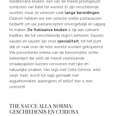
mediterrane keuken, een van de meest prestigieuze
symbolen van Italië ter wereld. Er zijn verschillende
soorten, maar ze vereisen vaak
lange bereidingen
.
Daarom hebben we een selectie snelle pastasauzen
bedacht om uw pastarecepten onvergetelijk en sappig
te maken.
De Italiaanse keuken
is rijk aan culinaire
tradities die tot verschillende regio's behoren. Sauzen,
sauzen en sauzen zijn onze
specialiteit
, tot het punt
dat ze vaak over de hele wereld worden gekopieerd.
We presenteren enkele van de beroemdste, echte
lekkernijen die zelfs de meest veeleisende
smaakpapillen kunnen veroveren met rijke en
natuurlijke smaken. Van ragù met Cinta Senese, wild
zwijn, haas, worst tot ragù gemaakt met
augurktomaten, aubergines of witlof, hier is een
overzicht.
THE SAUCE ALLA NORMA:
GESCHIEDENIS EN CURIOSA