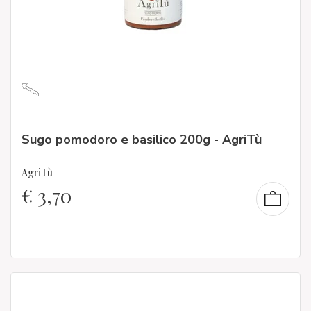
Sugo pomodoro e basilico 200g - AgriTù
AgriTù
€
3,70