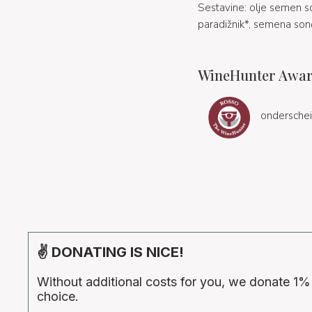
Sestavine: olje semen son
paradižnik*, semena sončn
WineHunter Awar
onderschei
✌ DONATING IS NICE!
Without additional costs for you, we donate 1%
choice.