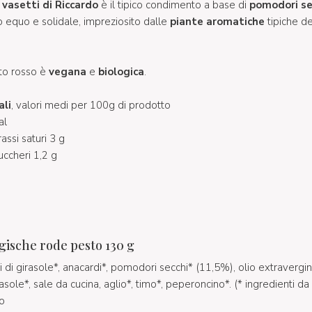
I vasetti di Riccardo
è il tipico condimento a base di
pomodori se
 equo e solidale, impreziosito dalle
piante aromatiche
tipiche d
to rosso è
vegana
e
biologica
.
ali
, valori medi per 100g di prodotto
al
rassi saturi 3 g
uccheri 1,2 g
gische rode pesto 130 g
i di girasole*, anacardi*, pomodori secchi* (11,5%), olio extravergi
asole*, sale da cucina, aglio*, timo*, peperoncino*. (* ingredienti da
io