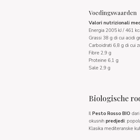
Voedingswaarden
Valori nutrizionali me
Energia 2005 kJ / 461 kc
Grassi 38 g di cui acidi g
Carboidrati 6,8 g di cui z
Fibre 2,9 g
Proteine 6,1 g
Sale 2,9 g
Biologische ro
Il
Pesto Rosso BIO
dar
okusnih
predjedi
: popol
Klasika mediteranske kuh