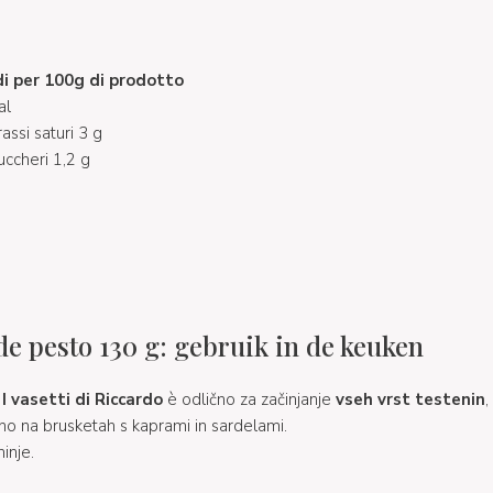
di per 100g di prodotto
al
rassi saturi 3 g
uccheri 1,2 g
de pesto 130 g: gebruik in de keuken
i
I vasetti di Riccardo
è odlično za začinjanje
vseh vrst testenin
,
no na brusketah s kaprami in sardelami.
inje.