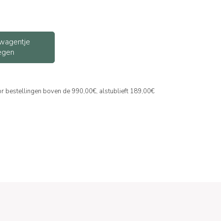
wagentje
egen
or bestellingen boven de 990,00€, alstublieft 189,00€