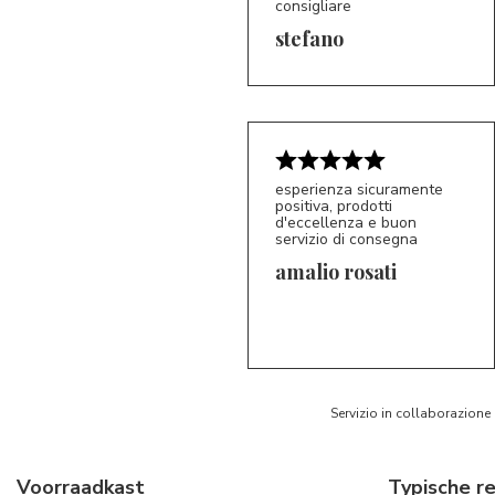
consigliare
5/5
S*
stefano
esperienza sicuramente
positiva, prodotti
d'eccellenza e buon
servizio di consegna
amalio rosati
5/5
AR
Servizio in collaborazione
Voorraadkast