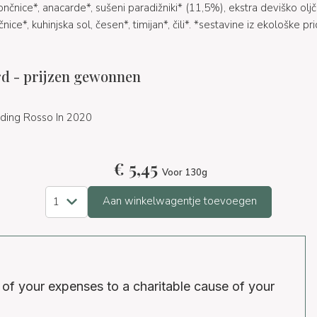
čnice*, anacarde*, sušeni paradižniki* (11,5%), ekstra deviško oljčn
ice*, kuhinjska sol, česen*, timijan*, čili*. *sestavine iz ekološke pr
d - prijzen gewonnen
ding Rosso In 2020
€
5,45
Voor 130g
Aan winkelwagentje toevoegen
 of your expenses to a charitable cause of your