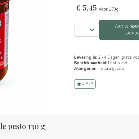
€
5,45
Voor 130g
Aan winkel
toevo
Levering in:
2 - 4 Dagen, gratis vo
Beschikbaarheid:
Uitstekend
Allergenen:
frutta a guscio
4.8 / 5
de pesto 130 g