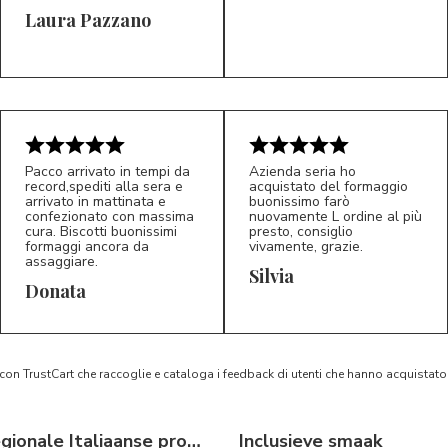
Laura Pazzano
5/5
5/5
LP
M*
Pacco arrivato in tempi da
Azienda seria ho
record,spediti alla sera e
acquistato del formaggio
arrivato in mattinata e
buonissimo farò
confezionato con massima
nuovamente L ordine al più
cura. Biscotti buonissimi
presto, consiglio
formaggi ancora da
vivamente, grazie.
assaggiare.
Silvia
5/5
5/5
D*
S*
Donata
 con TrustCart che raccoglie e cataloga i feedback di utenti che hanno acquista
Typische regionale Italiaanse producten
Inclusieve smaak