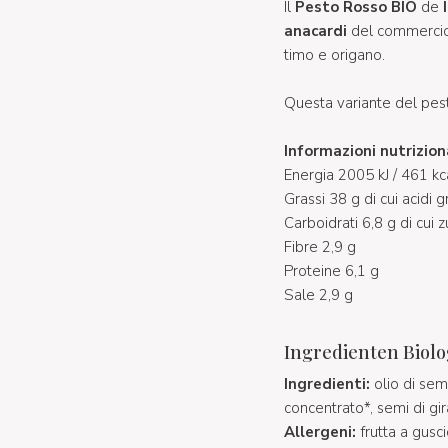
Il
Pesto Rosso BIO
de
anacardi
del commercio
timo e origano.
Questa variante del pes
Informazioni nutrizion
Energia 2005 kJ / 461 kc
Grassi 38 g di cui acidi g
Carboidrati 6,8 g di cui z
Fibre 2,9 g
Proteine 6,1 g
Sale 2,9 g
Ingredienten Biolo
Ingredienti:
olio di sem
concentrato*, semi di gir
Allergeni:
frutta a gusc