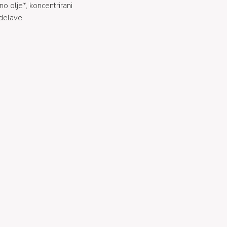
o olje*, koncentrirani
idelave.