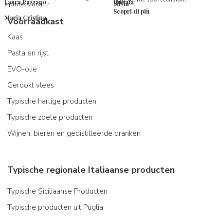
Laura Pazzano
Donata
Silvia
e professionali.r
Scopri di più
Maria Cristina
Voorraadkast
Kaas
Pasta en rijst
EVO-olie
Gerookt vlees
Typische hartige producten
Typische zoete producten
Wijnen, bieren en gedistilleerde dranken
Typische regionale Italiaanse producten
Typische Siciliaanse Producten
Typische producten uit Puglia