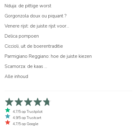
Nduja: de pittige worst
Gorgonzola doux ou piquant ?
Venere rijst: de juiste rijst voor...
Delica pompoen
Ciccioli, uit de boerentraditie
Parmigiano Reggiano: hoe de juiste kiezen
Scamorza: de kaas ...
Alle inhoud
4,7/5 op Trustpilot
4,9/5 op Trustcart
4,7/5 op Google