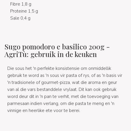
Fibre 1,8 g
Proteine 1,5 g
Sale 0,4 g
Sugo pomodoro e basilico 200g -
AgriTù: gebruik in de keuken
Die sous het 'n perfekte konsistensie om onmiddellik
gebruik te word as 'n sous vir pasta of rys, of as 'n basis vir
'n tradisionele of gourmet-pizza, wat die aroma en geur
van al die vars bestanddele vrylaat. Dit kan ook gebruik
word deur dit in 'n pan te verhit, met die toevoeging van
parmesaan indien verlang, om die pasta te meng en 'n
vinnige en heerlike ete voor te berei.