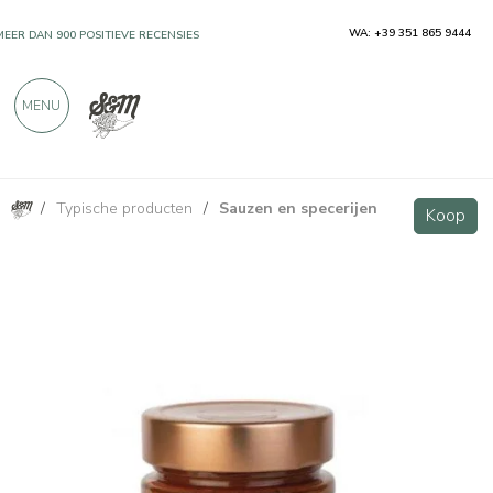
WA: +39 351 865 9444
MEER DAN 900 POSITIEVE RECENSIES
MENU
/
Typische producten
/
Sauzen en specerijen
Sugo pomodoro e basilico 200g - AgriTù
Koop
Koop