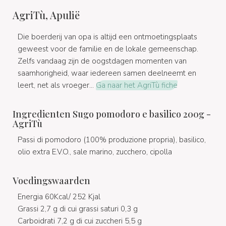
AgriTù, Apulië
Die boerderij van opa is altijd een ontmoetingsplaats
geweest voor de familie en de lokale gemeenschap.
Zelfs vandaag zijn de oogstdagen momenten van
saamhorigheid, waar iedereen samen deelneemt en
leert, net als vroeger...
Ga naar het AgriTù fiche
Ingredienten Sugo pomodoro e basilico 200g -
AgriTù
Passi di pomodoro (100% produzione propria), basilico,
olio extra E.V.O., sale marino, zucchero, cipolla
Voedingswaarden
Energia 60Kcal/ 252 Kjal
Grassi 2,7 g di cui grassi saturi 0,3 g
Carboidrati 7,2 g di cui zuccheri 5,5 g