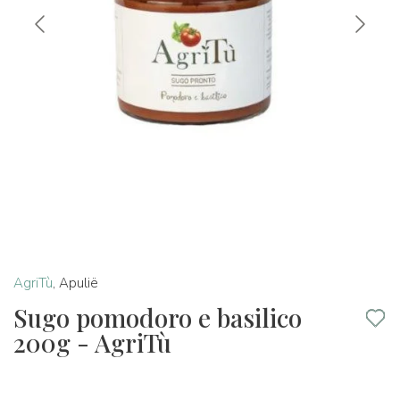
AgriTù
,
Apulië
Sugo pomodoro e basilico
200g - AgriTù