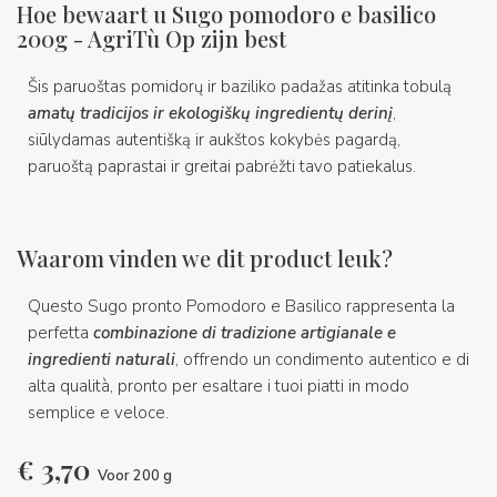
Hoe bewaart u Sugo pomodoro e basilico
200g - AgriTù Op zijn best
Šis paruoštas pomidorų ir baziliko padažas atitinka tobulą
amatų tradicijos ir ekologiškų ingredientų derinį
,
siūlydamas autentišką ir aukštos kokybės pagardą,
paruoštą paprastai ir greitai pabrėžti tavo patiekalus.
Waarom vinden we dit product leuk?
Questo Sugo pronto Pomodoro e Basilico rappresenta la
perfetta
combinazione di tradizione artigianale e
ingredienti naturali
, offrendo un condimento autentico e di
alta qualità, pronto per esaltare i tuoi piatti in modo
semplice e veloce.
€
3,70
Voor 200 g