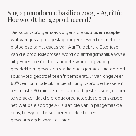
Sugo pomodoro e basilico 200g - AgriTù:
Hoe wordt het geproduceerd?
Die sous word gemaak volgens die
oud ouer resepte
wat van geslag tot geslag oorgedra word en met die
biologiese tamatiesous van AgriTù gebruik. Elke fase
van die produksieproses word op ambagsmanlike wyse
uitgevoer: die rou bestanddele word sorgvuldig
geselekteer, gewas en stadig gaar gemaak. Die gereed
sous word gebottel teen 'n temperatuur van ongeveer
60°C en, onmiddellik na die sluiting, word die flesse vir
ten minste 30 minute in 'n autoklaaf gesteriliseer, dit om
te verseker dat die produk organoleptiese eienskappe
het wat baie soortgelyk is aan dié van 'n pasgemaakte
sous, terwyl dit terselfdertyd sekuriteit en
gewaarborgde kwaliteit bied.