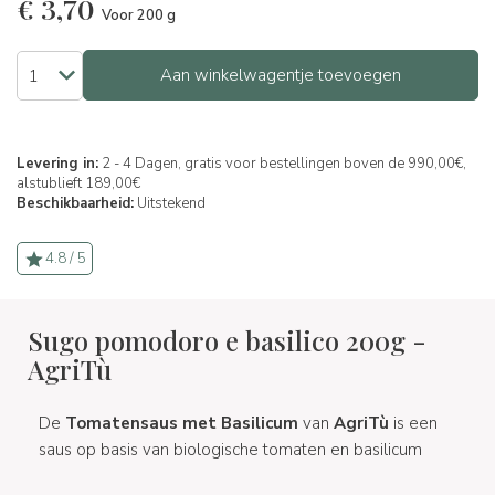
€
3,70
Voor 200 g
Aan winkelwagentje toevoegen
Levering in:
2 - 4 Dagen, gratis voor bestellingen boven de 990,00€,
alstublieft 189,00€
Beschikbaarheid:
Uitstekend
4.8 / 5
Sugo pomodoro e basilico 200g -
AgriTù
De
Tomatensaus met Basilicum
van
AgriTù
is een
saus op basis van biologische tomaten en basilicum