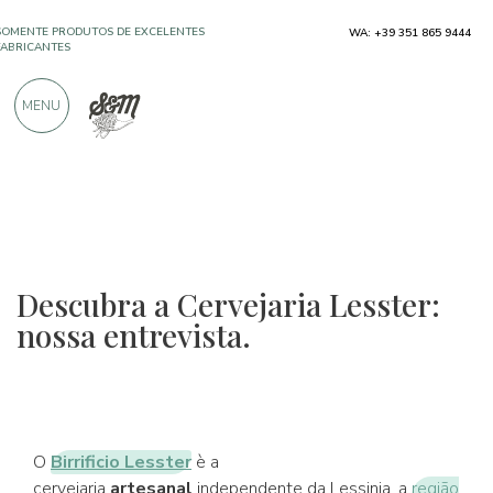
SOMENTE PRODUTOS DE EXCELENTES
WA: +39 351 865 9444
FABRICANTES
MENU
MAIS DE 900 AVALIAÇÕES POSITIVAS
Descubra a Cervejaria Lesster:
nossa entrevista.
O
Birrificio Lesster
è a
cervejaria
artesanal
independente da Lessinia, a
região