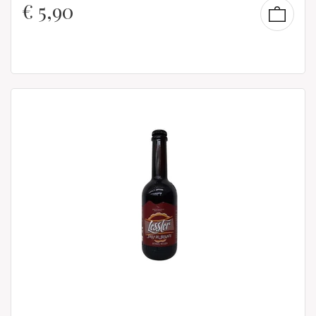
€
5,90