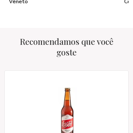
Vêneto
Cer
Recomendamos que você
goste