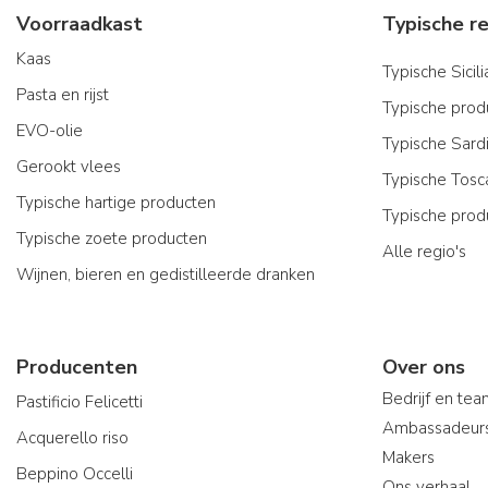
Voorraadkast
Kaas
Typische Sicil
Pasta en rijst
Typische produ
EVO-olie
Typische Sard
Gerookt vlees
Typische Tosc
Typische hartige producten
Typische prod
Typische zoete producten
Alle regio's
Wijnen, bieren en gedistilleerde dranken
Producenten
Over ons
Bedrijf en te
Pastificio Felicetti
Ambassadeur
Acquerello riso
Makers
Beppino Occelli
Ons verhaal