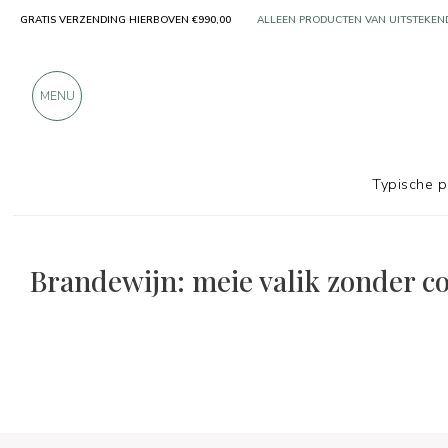
GRATIS VERZENDING HIERBOVEN €990,00
ALLEEN PRODUCTEN VAN UITSTEKEN
MEER DAN 900 POSITIEVE RECENSIES
MENU
Typische 
De keuzes voor eten en wijn
Zonder conserveringsm
Brandewijn: meie valik zonder 