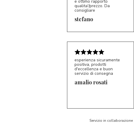
e ottimo rapporto
qualita'/prezzo. Da
consigliare
5/5
S*
stefano
esperienza sicuramente
positiva, prodotti
d'eccellenza e buon
servizio di consegna
amalio rosati
5/5
AR
Servizio in collaborazione