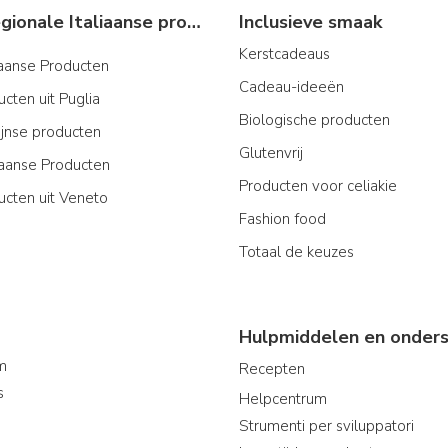
Typische regionale Italiaanse producten
Inclusieve smaak
Kerstcadeaus
iaanse Producten
Cadeau-ideeën
cten uit Puglia
Biologische producten
ijnse producten
Glutenvrij
aanse Producten
Producten voor celiakie
ucten uit Veneto
Fashion food
Totaal de keuzes
Hulpmiddelen en onders
am
Recepten
s
Helpcentrum
Strumenti per sviluppatori