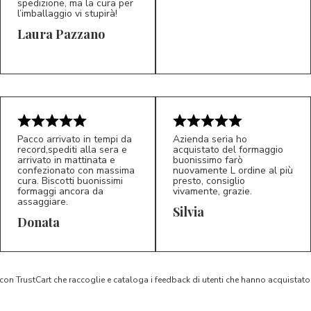
spedizione, ma la cura per
l’imballaggio vi stupirà!
Laura Pazzano
5/5
5/5
LP
M*
Pacco arrivato in tempi da
Azienda seria ho
record,spediti alla sera e
acquistato del formaggio
arrivato in mattinata e
buonissimo farò
confezionato con massima
nuovamente L ordine al più
cura. Biscotti buonissimi
presto, consiglio
formaggi ancora da
vivamente, grazie.
assaggiare.
Silvia
5/5
5/5
D*
S*
Donata
 con TrustCart che raccoglie e cataloga i feedback di utenti che hanno acquista