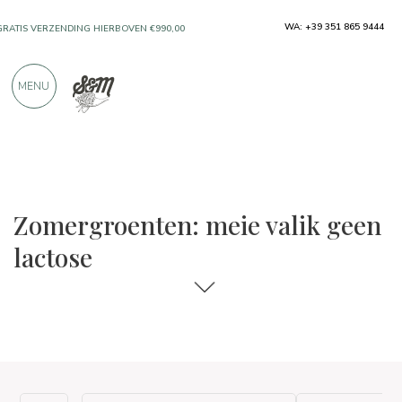
WA: +39 351 865 9444
GRATIS VERZENDING HIERBOVEN €990,00
ALLEEN PRODUCTEN VAN UITSTEKENDE
MENU
FABRIKANTEN
MEER DAN 900 POSITIEVE RECENSIES
De keuzes voor eten en wijn
Geen lactose
Zomergroenten: meie valik geen
lactose