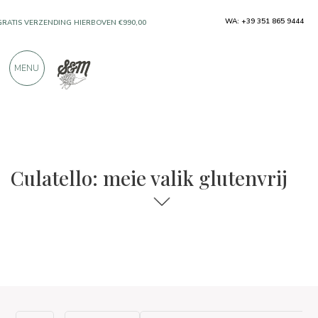
WA: +39 351 865 9444
GRATIS VERZENDING HIERBOVEN €990,00
ALLEEN PRODUCTEN VAN UITSTEKENDE
MENU
FABRIKANTEN
MEER DAN 900 POSITIEVE RECENSIES
De keuzes voor eten en wijn
Glutenvrij
Culatello: meie valik glutenvrij