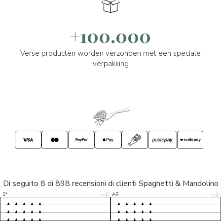
+100.000
Verse producten worden verzonden met een speciale
verpakking
Di seguito 8 di 898 recensioni di clienti Spaghetti & Mandolino
5/5
5/5
S*
AR
5/5
5/5
LP
D*
5/5
5/5
M*
S*
5/5
Tutto ok. Consegna celere , pacco
esperienza sicuramente positiva,
MC