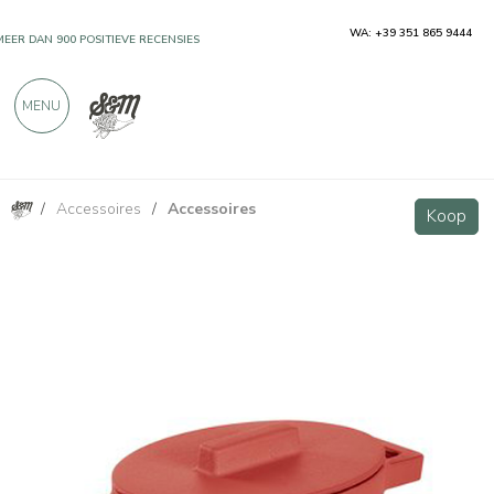
WA: +39 351 865 9444
MEER DAN 900 POSITIEVE RECENSIES
MENU
/
Accessoires
/
Accessoires
Ovale geëmailleerde gietijzeren braadpan met paprika, Terra.Cotto-lijn
Koop
Koop