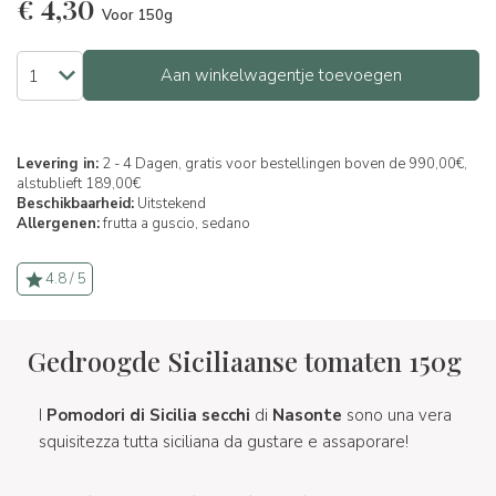
€
4,30
Voor 150g
Aan winkelwagentje toevoegen
Levering in:
2 - 4 Dagen, gratis voor bestellingen boven de 990,00€,
alstublieft 189,00€
Beschikbaarheid:
Uitstekend
Allergenen:
frutta a guscio,
sedano
4.8 / 5
Gedroogde Siciliaanse tomaten 150g
I
Pomodori di Sicilia secchi
di
Nasonte
sono una vera
squisitezza tutta siciliana da gustare e assaporare!