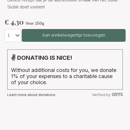
Getest recept dat je de authentieke smaak van het oude
Sicilië doet voelen!
€
4,30
Voor 150g
Aan winkelwagentje toevoegen
✌ DONATING IS NICE!
Without additional costs for you, we donate
1% of your expenses to a charitable cause
of your choice.
Learn more about donations
Verified by