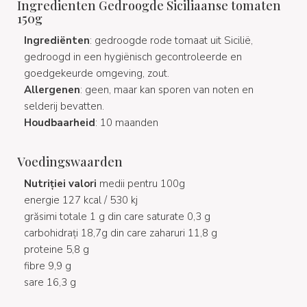
Ingredienten Gedroogde Siciliaanse tomaten
150g
Ingrediënten
: gedroogde rode tomaat uit Sicilië,
gedroogd in een hygiënisch gecontroleerde en
goedgekeurde omgeving, zout.
Allergenen
: geen, maar kan sporen van noten en
selderij bevatten.
Houdbaarheid
: 10 maanden
Voedingswaarden
Nutriției valori
medii pentru 100g
energie 127 kcal / 530 kj
grăsimi totale 1 g din care saturate 0,3 g
carbohidrați 18,7g din care zaharuri 11,8 g
proteine 5,8 g
fibre 9,9 g
sare 16,3 g