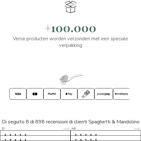
+100.000
Verse producten worden verzonden met een speciale
verpakking
Di seguito 8 di 898 recensioni di clienti Spaghetti & Mandolino
5/5
5/5
S*
AR
5/5
5/5
LP
D*
5/5
5/5
M*
S*