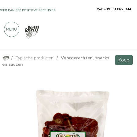
WA: +39 351 865 9444
MEER DAN 900 POSITIEVE RECENSIES
MENU
/
Typische producten
/
Voorgerechten, snacks
Gedroogde Siciliaanse tomaten 150g
Koop
Koop
en sauzen