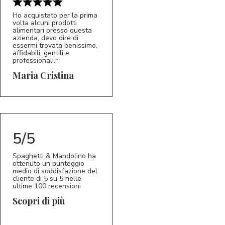
Ho acquistato per la prima
volta alcuni prodotti
alimentari presso questa
azienda, devo dire di
essermi trovata benissimo,
affidabili, gentili e
professionali.r
5/5
MC
Maria Cristina
5/5
Spaghetti & Mandolino ha
ottenuto un punteggio
medio di soddisfazione del
cliente di 5 su 5 nelle
ultime 100 recensioni
Scopri di più