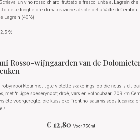
 Schiava, un vino rosso chiaro, fruttato e fresco, unita al Lagrein che 
tto delle lunghe ore di maturazione al sole della Valle di Cembra.
 e Lagrein (40%)
12,5 %
ni Rosso-wijngaarden van de Dolomieten 
keuken
robynrooi kleur met ligte violette skakerings; op die neus is dit baie
, met 'n ligte speserynoot; droë, vars en volhoubaar. 708 km Cem
siële voorgeregte, die klassieke Trentino-salamis soos lucanica e
eis.
€
12,80
Voor 750ml