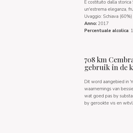
È costituito dalla storica
un'estrema eleganza, fru
Uvaggio: Schiava (60%)
Anno:
2017
Percentuale alcolica
: 
708 km Cembra
gebruik in de 
Dit word aangebied in 'n 
waarnemings van bessies
wat goed pas by substan
by gerookte vis en witvl