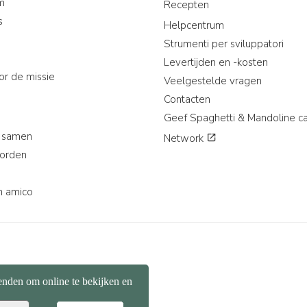
am
Recepten
s
Helpcentrum
Strumenti per sviluppatori
Levertijden en -kosten
or de missie
Veelgestelde vragen
Contacten
Geef Spaghetti & Mandoline c
 samen
Network
worden
n amico