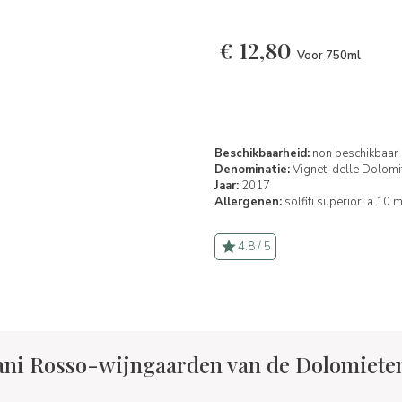
€
12,80
Voor 750ml
Beschikbaarheid:
non beschikbaar
Denominatie:
Vigneti delle Dolomit
Jaar:
2017
Allergenen:
solfiti superiori a 10 
4.8 / 5
ni Rosso-wijngaarden van de Dolomieten