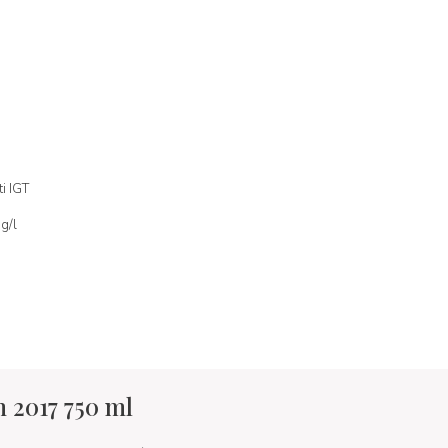
i IGT
mg/l
 2017 750 ml