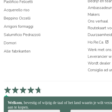
Bedrijf en te
Pastificio Felicetti
Ambassadeur
Acquerello riso
Makers
Beppino Occelli
Ons verhaal
Arrigoni formaggi
Routekaart vo
Salumificio Pedrazzoli
Duurzaamheid
Ho.Re.Ca.
Domori
Werk met ons
Alle fabrikanten
Leverancier 
Wordt dealer
Consiglia ad u
4,7/5 op Trustpilot
4,9/5 op Trustcart
4,7/5 op Google