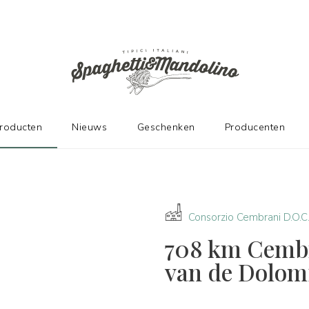
DE FABRIKANTEN
producten
Nieuws
Geschenken
Producenten
Consorzio Cembrani D.O.C
708 km Cembr
van de Dolomi