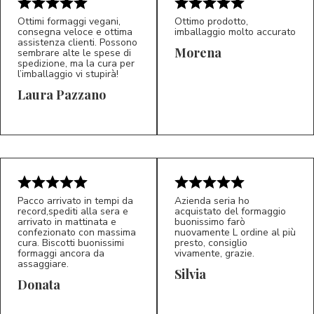
Ottimi formaggi vegani,
Ottimo prodotto,
consegna veloce e ottima
imballaggio molto accurato
assistenza clienti. Possono
Morena
sembrare alte le spese di
spedizione, ma la cura per
l’imballaggio vi stupirà!
Laura Pazzano
5/5
5/5
LP
M*
Pacco arrivato in tempi da
Azienda seria ho
record,spediti alla sera e
acquistato del formaggio
arrivato in mattinata e
buonissimo farò
confezionato con massima
nuovamente L ordine al più
cura. Biscotti buonissimi
presto, consiglio
formaggi ancora da
vivamente, grazie.
assaggiare.
Silvia
5/5
5/5
D*
S*
Donata