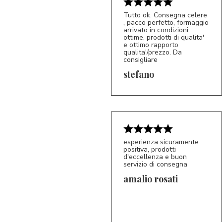
Tutto ok. Consegna celere
, pacco perfetto, formaggio
arrivato in condizioni
ottime, prodotti di qualita'
e ottimo rapporto
qualita'/prezzo. Da
consigliare
5/5
S*
stefano
esperienza sicuramente
positiva, prodotti
d'eccellenza e buon
servizio di consegna
amalio rosati
5/5
AR