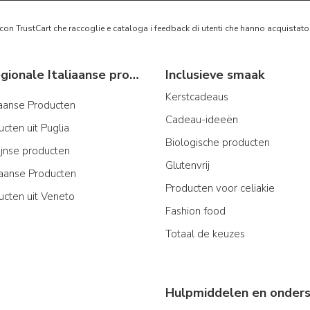
 con TrustCart che raccoglie e cataloga i feedback di utenti che hanno acquista
Typische regionale Italiaanse producten
Inclusieve smaak
Kerstcadeaus
iaanse Producten
Cadeau-ideeën
cten uit Puglia
Biologische producten
ijnse producten
Glutenvrij
aanse Producten
Producten voor celiakie
ucten uit Veneto
Fashion food
Totaal de keuzes
Hulpmiddelen en onders