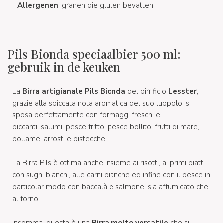
Allergenen
: granen die gluten bevatten.
Pils Bionda speciaalbier 500 ml:
gebruik in de keuken
La
Birra artigianale Pils Bionda
del birrificio
Lesster
,
grazie alla spiccata nota aromatica del suo luppolo, si
sposa perfettamente con formaggi freschi e
piccanti, salumi, pesce fritto, pesce bollito, frutti di mare,
pollame, arrosti e bistecche.
La Birra Pils è ottima anche insieme ai risotti, ai primi piatti
con sughi bianchi, alle carni bianche ed infine con il pesce in
particolar modo con baccalà e salmone, sia affumicato che
al forno.
Insomma, questa è una
Birra molto versatile
che si