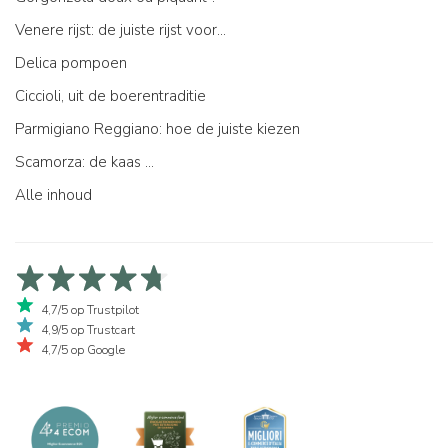
Venere rijst: de juiste rijst voor...
Delica pompoen
Ciccioli, uit de boerentraditie
Parmigiano Reggiano: hoe de juiste kiezen
Scamorza: de kaas ...
Alle inhoud
4,7/5 op Trustpilot
4,9/5 op Trustcart
4,7/5 op Google