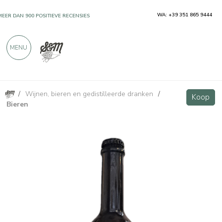
WA: +39 351 865 9444
MEER DAN 900 POSITIEVE RECENSIES
MENU
/
Wijnen, bieren en gedistilleerde dranken
/
Pils Bionda speciaalbier 500 ml
Koop
Koop
Bieren