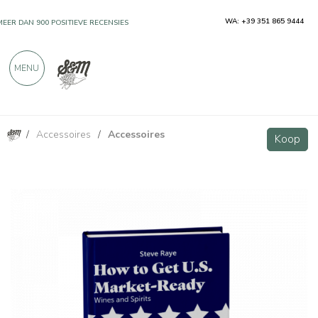
WA: +39 351 865 9444
MEER DAN 900 POSITIEVE RECENSIES
MENU
/
Accessoires
/
Accessoires
Hoe u klaar bent voor de Amerikaanse markt: wijn en sterke drank
Koop
Koop