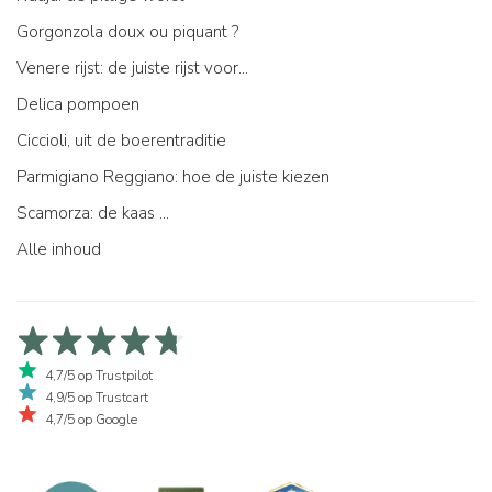
Gorgonzola doux ou piquant ?
Venere rijst: de juiste rijst voor...
Delica pompoen
Ciccioli, uit de boerentraditie
Parmigiano Reggiano: hoe de juiste kiezen
Scamorza: de kaas ...
Alle inhoud
4,7/5 op Trustpilot
4,9/5 op Trustcart
4,7/5 op Google