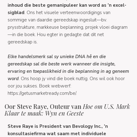
inhoud die beste gemanipuleer kan word as 'n excel-
sigblad
. Ons het visuele verteenwoordigings van
sommige van daardie gereedskap ingesluit—bv.
prysstrukture, markkeuse beplanning, projek vloei diagram
—in die boek. Hou egter in gedagte dat dit net
gereedskap is.
Elke handelsmerk sal sy unieke DNA hê en die
gereedskap sal die beste werk wanneer die insigte,
ervaring en toepaslikheid in die beplanning in ag geneem
word
. Ons hoop jy vind die boek nuttig. Ons wil ook hoor
oor jou sukses. Boek webwerf:
https://getusmarketready.com/be/.
Oor Steve Raye, Outeur van
Hoe om U.S. Mark
Klaar te maak: Wyn en Geeste
Steve Raye is President van Bevology Inc., 'n
konsultasiefirma wat saam met individuele