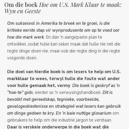
Om die boek
Hoe om U.S. Mark Klaar te maak:
Wyn en Geeste
Om suksesvol in Amerika te breek en te groei, is die
kritieke eerste stap vir wynprodusente om op te voed oor
hoe die mark werk
. En dan 'n aangepaste plan te
ontwikkel, sodat hulle kan seker maak dat hulle nie net die
regte dinge doen nie, maar ook die regte ding in die regte
volgorde doen.
Die doel van hierdie boek is om lesers te help om U.S.
markklaar te wees, terwyl hulle die foute wat ander
voor hulle gemaak het, vermy
.
Die boek is geskryf as 'n
“hoe-te” gids
, eerder as 'n verwysingshandboek.
Dit is
bevolkt met gereedskap, tegnieke, voorbeelde,
gevalsgeskiedenisse en strategieë wat lesers kan gebruik
om dinge gedoen te kry. En 'n baie nuttige glosarium
om
gebruikers te help om die industrie jargon te verstaan.
Daar is verskeie onderwerpe in die boek wat die