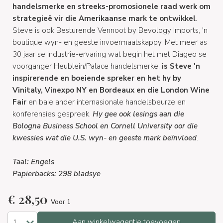
handelsmerke en streeks-promosionele raad werk om
strategieë vir die Amerikaanse mark te ontwikkel
.
Steve is ook Besturende Vennoot by Bevology Imports, 'n
boutique wyn- en geeste invoermaatskappy. Met meer as
30 jaar se industrie-ervaring wat begin het met Diageo se
voorganger Heublein/Palace handelsmerke,
is Steve 'n
inspirerende en boeiende spreker en het hy by
Vinitaly, Vinexpo NY en Bordeaux en die London Wine
Fair
en baie ander internasionale handelsbeurze en
konferensies gespreek.
Hy gee ook lesings aan die
Bologna Business School en Cornell University oor die
kwessies wat die U.S. wyn- en geeste mark beïnvloed
.
Taal: Engels
Papierbacks: 298 bladsye
€
28,50
Voor 1
Aan winkelwagentje toevoegen