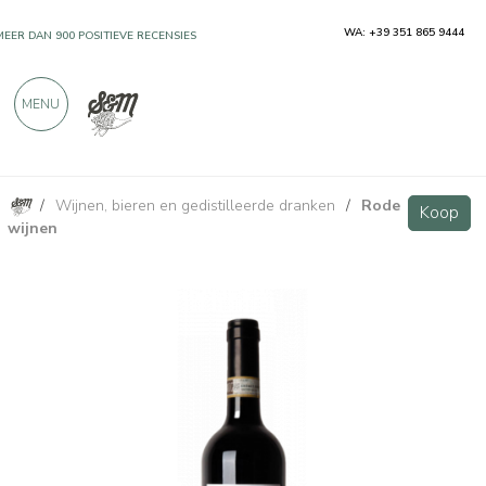
WA: +39 351 865 9444
MEER DAN 900 POSITIEVE RECENSIES
MENU
/
Wijnen, bieren en gedistilleerde dranken
/
Rode
Canavodi Roero DOCG - Cravanzola
Koop
Koop
wijnen