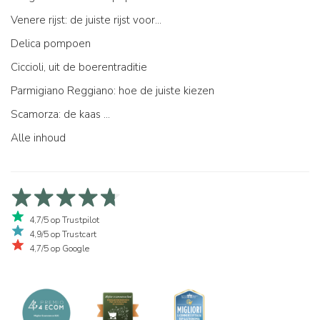
Venere rijst: de juiste rijst voor...
Delica pompoen
Ciccioli, uit de boerentraditie
Parmigiano Reggiano: hoe de juiste kiezen
Scamorza: de kaas ...
Alle inhoud
4,7/5 op Trustpilot
4,9/5 op Trustcart
4,7/5 op Google