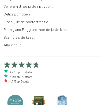
Venere rijst: de juiste rijst voor...
Delica pompoen
Ciccioli, uit de boerentraditie
Parmigiano Reggiano: hoe de juiste kiezen
Scamorza: de kaas ...
Alle inhoud
4,7/5 op Trustpilot
4,9/5 op Trustcart
4,7/5 op Google