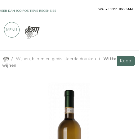
WA: +39 351 865 9444
MEER DAN 900 POSITIEVE RECENSIES
MENU
/
Wijnen, bieren en gedistilleerde dranken
/
Witte
Roero Arneis DOCG - Cravanzola
Koop
Koop
wijnen