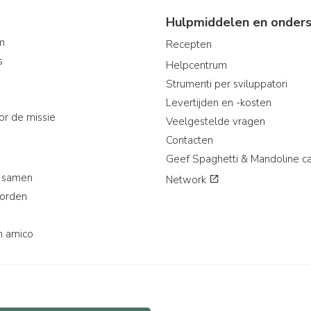
Hulpmiddelen en onders
am
Recepten
s
Helpcentrum
Strumenti per sviluppatori
Levertijden en -kosten
or de missie
Veelgestelde vragen
Contacten
Geef Spaghetti & Mandoline c
 samen
Network
worden
n amico