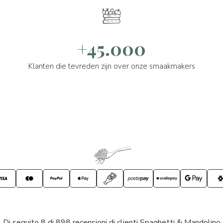
+45.000
Klanten die tevreden zijn over onze smaakmakers
Di seguito 8 di 898 recensioni di clienti Spaghetti & Mandolino