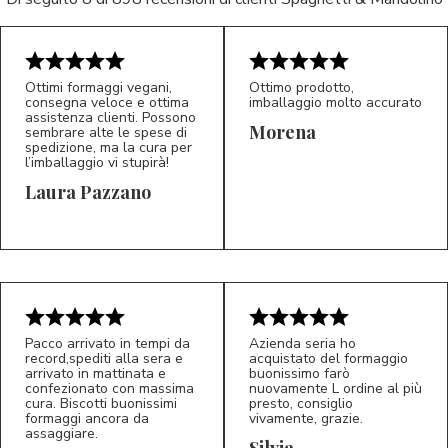
Ottimi formaggi vegani,
Ottimo prodotto,
consegna veloce e ottima
imballaggio molto accurato
assistenza clienti. Possono
Morena
sembrare alte le spese di
spedizione, ma la cura per
l’imballaggio vi stupirà!
Laura Pazzano
5/5
5/5
LP
M*
Pacco arrivato in tempi da
Azienda seria ho
record,spediti alla sera e
acquistato del formaggio
arrivato in mattinata e
buonissimo farò
confezionato con massima
nuovamente L ordine al più
cura. Biscotti buonissimi
presto, consiglio
formaggi ancora da
vivamente, grazie.
assaggiare.
Silvia