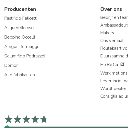
Producenten
Over ons
Bedrijf en te
Pastificio Felicetti
Ambassadeur
Acquerello riso
Makers
Beppino Occelli
Ons verhaal
Arrigoni formaggi
Routekaart vo
Salumificio Pedrazzoli
Duurzaamheid
Ho.Re.Ca.
Domori
Werk met ons
Alle fabrikanten
Leverancier 
Wordt dealer
Consiglia ad u