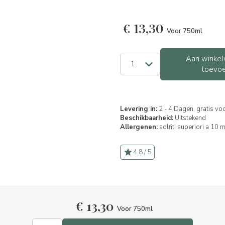
€
13,30
Voor 750ml
Aan winkel
toevo
Levering in:
2 - 4 Dagen, gratis vo
Beschikbaarheid:
Uitstekend
Allergenen:
solfiti superiori a 10 
4.8 / 5
€
13,30
Voor 750ml