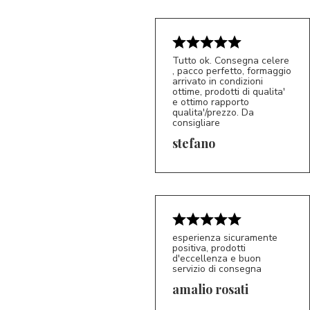
Tutto ok. Consegna celere
, pacco perfetto, formaggio
arrivato in condizioni
ottime, prodotti di qualita'
e ottimo rapporto
qualita'/prezzo. Da
consigliare
5/5
S*
stefano
esperienza sicuramente
positiva, prodotti
d'eccellenza e buon
servizio di consegna
amalio rosati