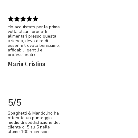
Ho acquistato per la prima
volta alcuni prodotti
alimentari presso questa
azienda, devo dire di
essermi trovata benissimo,
affidabili, gentili e
professionali.r
5/5
MC
Maria Cristina
5/5
Spaghetti & Mandolino ha
ottenuto un punteggio
medio di soddisfazione del
cliente di 5 su 5 nelle
ultime 100 recensioni