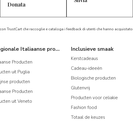
5/5
5/5
D*
S*
Donata
 con TrustCart che raccoglie e cataloga i feedback di utenti che hanno acquista
Typische regionale Italiaanse producten
Inclusieve smaak
Kerstcadeaus
iaanse Producten
Cadeau-ideeën
cten uit Puglia
Biologische producten
ijnse producten
Glutenvrij
aanse Producten
Producten voor celiakie
ucten uit Veneto
Fashion food
Totaal de keuzes