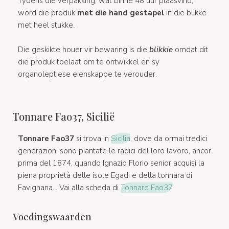
Tydens die verpakking, wat binne 48 uur plaasvind,
word die produk
met die hand gestapel
in die blikke
met heel stukke.
Die geskikte houer vir bewaring is die
blikkie
omdat dit
die produk toelaat om te ontwikkel en sy
organoleptiese eienskappe te verouder.
Tonnare Fao37, Sicilië
Tonnare Fao37
si trova in
Sicilia
, dove da ormai tredici
generazioni sono piantate le radici del loro lavoro, ancor
prima del 1874, quando Ignazio Florio senior acquisì la
piena proprietà delle isole Egadi e della tonnara di
Favignana... Vai alla scheda di
Tonnare Fao37
Voedingswaarden