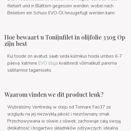
filetiert und in Blättern gegessen werden, wobei nach
Belieben ein Schuss EVO-Öl hinzugefügt werden kann.
Hoe bewaart u Tonijnfilet in olijfolie 330g Op
zijn best
Kui toode on avatud, saab seda külmikus hoida umbes 6-7
päeva, katmine
EVO õliga
kvaliteedi võimalikult parema
säilitamise tagamiseks.
Waarom vinden we dit product leuk?
Wybraliśmy Ventreskę w oleju od Tonnare Fao37 ze
względu na jej niezwykłą jakość i niezrównany smak.
Przechowywana w oliwie z oliwek, zachowuje całą swoją
delikatność i bogactwo składników odżywczych; idealna