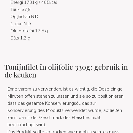
Energi 1701kj / 405kcal
Tauki 37,9
Ogļhidrāti N.D
Cukuri N.D
Olu proteīni 17,5 g
Sāls 1,2 g
Tonijnfilet in olijfolie 330g: gebruik in
de keuken
Enne varem zu verwenden, ist es wichtig, die Dose einige
Minuten offen stehen zu lassen und sie so zu positionieren,
dass das gesamte Konservierungsöl, das zur
Konservierung des Produkts verwendet wurde, abfließen
kann, damit der Geschmack des Fleisches nicht
beeinträchtigt wird.
Das Produkt sollte so trocken wie möglich sein, es muss