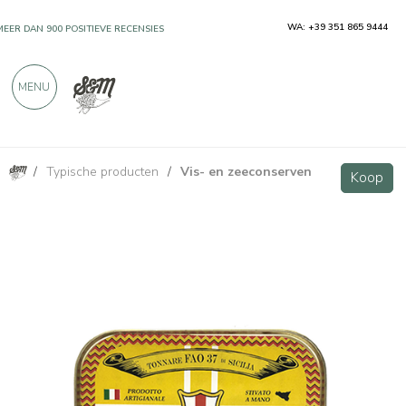
WA: +39 351 865 9444
MEER DAN 900 POSITIEVE RECENSIES
MENU
/
Typische producten
/
Vis- en zeeconserven
Tonijnfilet in olijfolie 330g
Koop
Koop