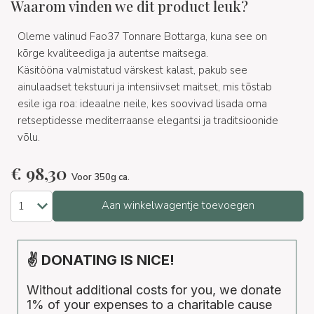
Waarom vinden we dit product leuk?
Oleme valinud Fao37 Tonnare Bottarga, kuna see on
kõrge kvaliteediga ja autentse maitsega.
Käsitööna valmistatud värskest kalast, pakub see
ainulaadset tekstuuri ja intensiivset maitset, mis tõstab
esile iga roa: ideaalne neile, kes soovivad lisada oma
retseptidesse mediterraanse elegantsi ja traditsioonide
võlu.
€
98,30
Voor 350g ca.
Aan winkelwagentje toevoegen
✌ DONATING IS NICE!
Without additional costs for you, we donate
1% of your expenses to a charitable cause