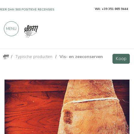
WA: +39 351 865 9444
MEER DAN 900 POSITIEVE RECENSIES
MENU
/
Typische producten
/
Vis- en zeeconserven
Tonijn Bottarga Gouden Selectie "Favignana" 350g
Koop
Koop