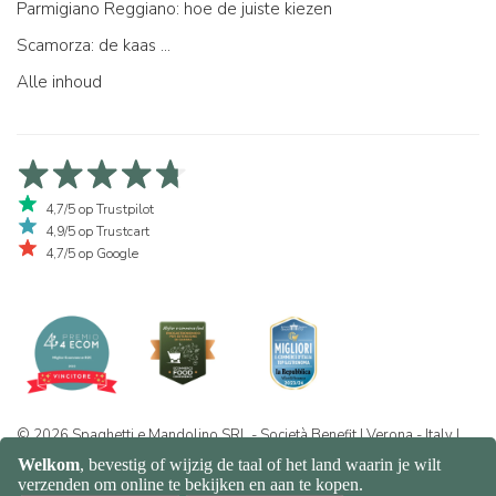
Parmigiano Reggiano: hoe de juiste kiezen
Scamorza: de kaas ...
Alle inhoud
4,7/5 op Trustpilot
4,9/5 op Trustcart
4,7/5 op Google
© 2026 Spaghetti e Mandolino SRL - Società Benefit | Verona - Italy |
+39 351 865 9444 | P.I. IT04913730232 | Certificazione BIO: IT-BIO-
016.380-0110744.2026.001 | REA VR-455804 |
Privacy- en
cookiebeleid
|
Sitemap