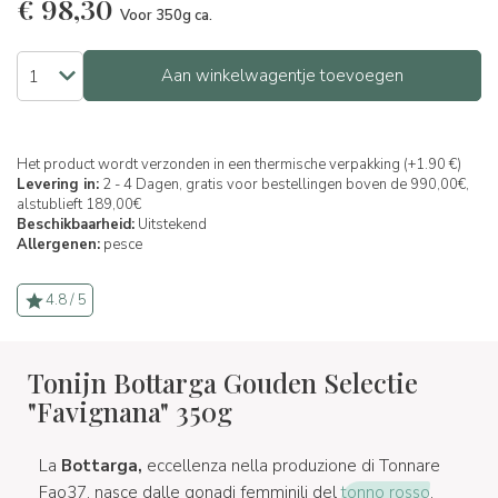
€
98,30
Voor 350g ca.
Aan winkelwagentje toevoegen
Het product wordt verzonden in een thermische verpakking (+1.90 €)
Levering in:
2 - 4 Dagen, gratis voor bestellingen boven de 990,00€,
alstublieft 189,00€
Beschikbaarheid:
Uitstekend
Allergenen:
pesce
4.8 / 5
Tonijn Bottarga Gouden Selectie
"Favignana" 350g
La
Bottarga,
eccellenza nella produzione di Tonnare
Fao37, nasce dalle gonadi femminili del
tonno rosso
.