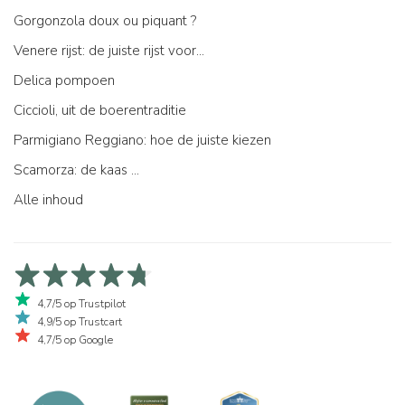
Gorgonzola doux ou piquant ?
Venere rijst: de juiste rijst voor...
Delica pompoen
Ciccioli, uit de boerentraditie
Parmigiano Reggiano: hoe de juiste kiezen
Scamorza: de kaas ...
Alle inhoud
4,7/5 op Trustpilot
4,9/5 op Trustcart
4,7/5 op Google