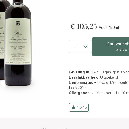
€
105,25
Voor 750ml
Aan winkel
toevo
Levering in:
2 - 4 Dagen, gratis vo
Beschikbaarheid:
Uitstekend
Denominatie:
Rosso di Montepulc
Jaar:
2024
Allergenen:
solfiti superiori a 10 
4.8 / 5