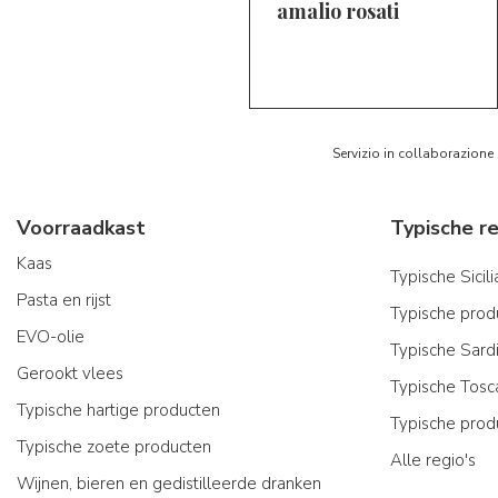
amalio rosati
5/5
AR
Servizio in collaborazione
Voorraadkast
Kaas
Typische Sicil
Pasta en rijst
Typische produ
EVO-olie
Typische Sard
Gerookt vlees
Typische Tosc
Typische hartige producten
Typische prod
Typische zoete producten
Alle regio's
Wijnen, bieren en gedistilleerde dranken