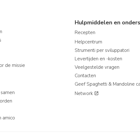
Hulpmiddelen en onders
am
Recepten
s
Helpcentrum
Strumenti per sviluppatori
Levertijden en -kosten
or de missie
Veelgestelde vragen
Contacten
Geef Spaghetti & Mandoline c
 samen
Network
worden
n amico