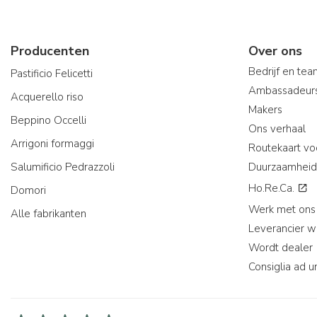
Producenten
Over ons
Bedrijf en te
Pastificio Felicetti
Ambassadeur
Acquerello riso
Makers
Beppino Occelli
Ons verhaal
Arrigoni formaggi
Routekaart vo
Salumificio Pedrazzoli
Duurzaamheid
Ho.Re.Ca.
Domori
Werk met ons
Alle fabrikanten
Leverancier 
Wordt dealer
Consiglia ad u