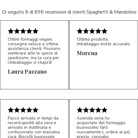
Di seguito 8 di 898 recensioni di clienti Spaghetti & Mandolino
Ottimi formaggi vegani,
Ottimo prodotto,
consegna veloce e ottima
imballaggio molto accurato
assistenza clienti. Possono
Morena
sembrare alte le spese di
spedizione, ma la cura per
l’imballaggio vi stupirà!
Laura Pazzano
5/5
5/5
LP
M*
Pacco arrivato in tempi da
Azienda seria ho
record,spediti alla sera e
acquistato del formaggio
arrivato in mattinata e
buonissimo farò
confezionato con massima
nuovamente L ordine al più
cura. Biscotti buonissimi
presto, consiglio