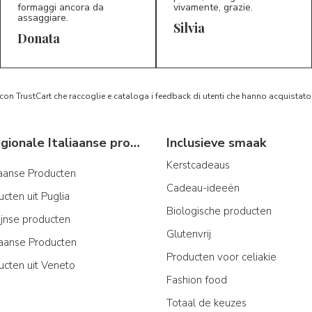
formaggi ancora da
vivamente, grazie.
assaggiare.
Silvia
5/5
5/5
D*
S*
Donata
 con TrustCart che raccoglie e cataloga i feedback di utenti che hanno acquista
Typische regionale Italiaanse producten
Inclusieve smaak
Kerstcadeaus
iaanse Producten
Cadeau-ideeën
cten uit Puglia
Biologische producten
ijnse producten
Glutenvrij
aanse Producten
Producten voor celiakie
ucten uit Veneto
Fashion food
Totaal de keuzes