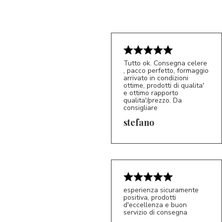
Tutto ok. Consegna celere
, pacco perfetto, formaggio
arrivato in condizioni
ottime, prodotti di qualita'
e ottimo rapporto
qualita'/prezzo. Da
consigliare
5/5
S*
stefano
esperienza sicuramente
positiva, prodotti
d'eccellenza e buon
servizio di consegna