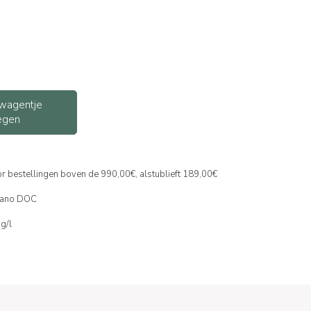
wagentje
egen
or bestellingen boven de 990,00€, alstublieft 189,00€
iano DOC
mg/l