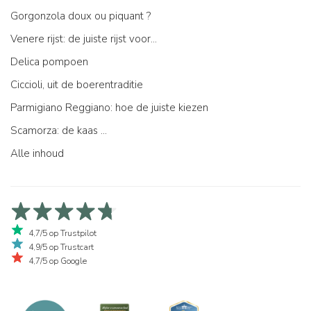
Gorgonzola doux ou piquant ?
Venere rijst: de juiste rijst voor...
Delica pompoen
Ciccioli, uit de boerentraditie
Parmigiano Reggiano: hoe de juiste kiezen
Scamorza: de kaas ...
Alle inhoud
4,7/5 op Trustpilot
4,9/5 op Trustcart
4,7/5 op Google