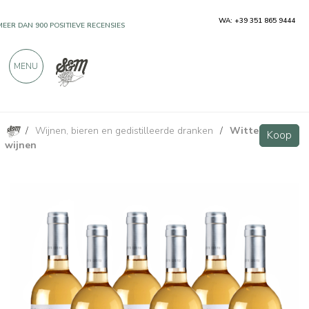
WA: +39 351 865 9444
MEER DAN 900 POSITIEVE RECENSIES
MENU
/
Wijnen, bieren en gedistilleerde dranken
/
Witte
Argentèo Vermentino Toscana IGT - 6 bottiglie - Podere Casina
Koop
Koop
wijnen