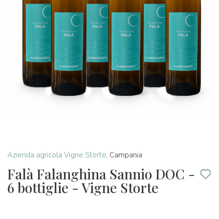
Azienda agricola Vigne Storte
,
Campania
Falà Falanghina Sannio DOC -
6 bottiglie - Vigne Storte