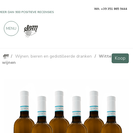
WA: +39 351 865 9444
MEER DAN 900 POSITIEVE RECENSIES
MENU
/
Wijnen, bieren en gedistilleerde dranken
/
Witte
Falà Falanghina Sannio DOC - 6 bottiglie - Vigne Storte
VIP
Koop
Koop
wijnen