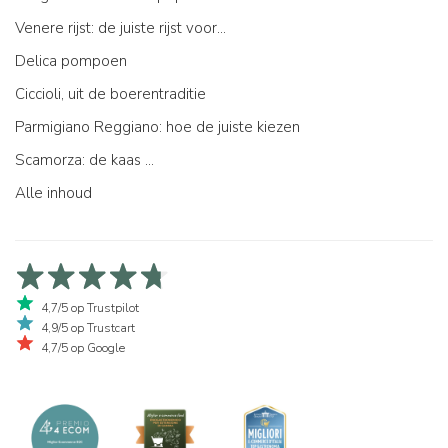
Venere rijst: de juiste rijst voor...
Delica pompoen
Ciccioli, uit de boerentraditie
Parmigiano Reggiano: hoe de juiste kiezen
Scamorza: de kaas ...
Alle inhoud
4,7/5 op Trustpilot
4,9/5 op Trustcart
4,7/5 op Google