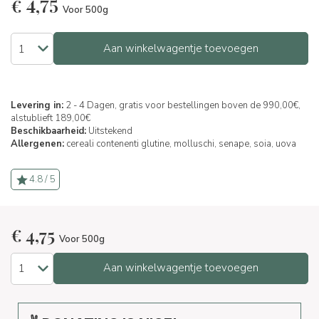
€
4,75
Voor 500g
Aan winkelwagentje toevoegen
Levering in:
2 - 4 Dagen, gratis voor bestellingen boven de 990,00€,
alstublieft 189,00€
Beschikbaarheid:
Uitstekend
Allergenen:
cereali contenenti glutine,
molluschi,
senape,
soia,
uova
4.8 / 5
€
4,75
Voor 500g
Aan winkelwagentje toevoegen