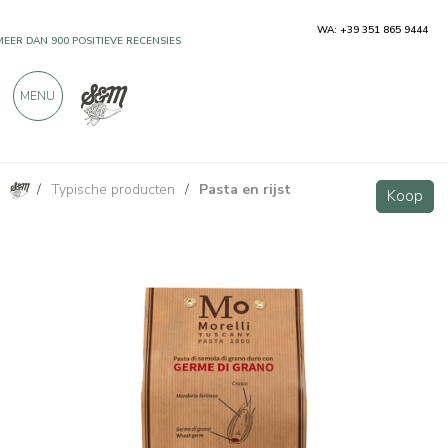
WA: +39 351 865 9444
MEER DAN 900 POSITIEVE RECENSIES
MENU
/
Typische producten
/
Pasta en rijst
Tortiglioni met Tarwekiemen 500g Antico Pastificio Morelli
Koop
Koop