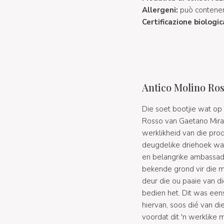
Allergeni:
può contener
Certificazione biologic
Antico Molino Ros
Die soet bootjie wat op
Rosso van Gaetano Miran
werklikheid van die pro
deugdelike driehoek wa
en belangrike ambassade
bekende grond vir die m
deur die ou paaie van d
bedien het. Dit was een
hiervan, soos dié van di
voordat dit 'n werklike