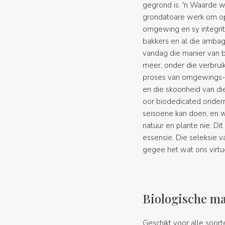
gegrond is. 'n Waarde w
grondatoare werk om op 
omgewing en sy integrite
bakkers en al die amba
vandag die manier van b
meer, onder die verbrui
proses van omgewings-, 
en die skoonheid van d
oor biodedicated ondern
seisoene kan doen, en wa
natuur en plante nie. D
essensie. Die seleksie 
gegee het wat ons virtue
Biologische ma
Geschikt voor alle soor