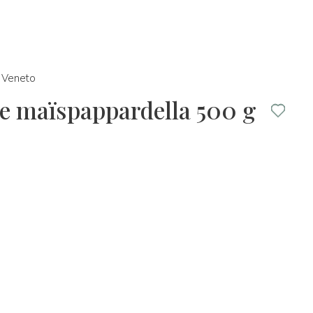
Veneto
e maïspappardella 500 g