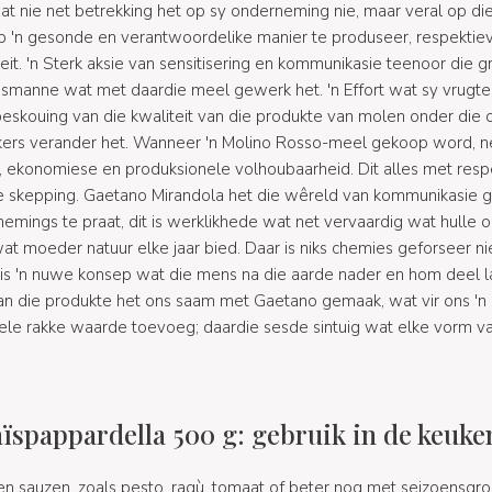
at nie net betrekking het op sy onderneming nie, maar veral op d
'n gesonde en verantwoordelike manier te produseer, respektiev
it. 'n Sterk aksie van sensitisering en kommunikasie teenoor die 
gsmanne wat met daardie meel gewerk het. 'n Effort wat sy vrugt
eskouing van die kwaliteit van die produkte van molen onder die o
kers verander het. Wanneer 'n Molino Rosso-meel gekoop word, ne
ekonomiese en produksionele volhoubaarheid. Dit alles met respe
ie skepping. Gaetano Mirandola het die wêreld van kommunikas
emings te praat, dit is werklikhede wat net vervaardig wat hulle 
t moeder natuur elke jaar bied. Daar is niks chemies geforseer nie.
it is 'n nuwe konsep wat die mens na die aarde nader en hom deel 
van die produkte het ons saam met Gaetano gemaak, wat vir ons '
le rakke waarde toevoeg; daardie sesde sintuig wat elke vorm van 
ïspappardella 500 g: gebruik in de keuke
ten sauzen, zoals pesto, ragù, tomaat of beter nog met seizoensgro