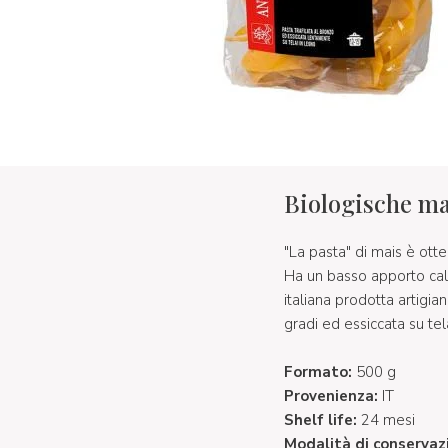
Biologische ma
"La pasta" di mais è ott
Ha un basso apporto calo
italiana prodotta artigi
gradi ed essiccata su tel
Formato:
500 g
Provenienza:
IT
Shelf life:
24 mesi
Modalità di conservaz