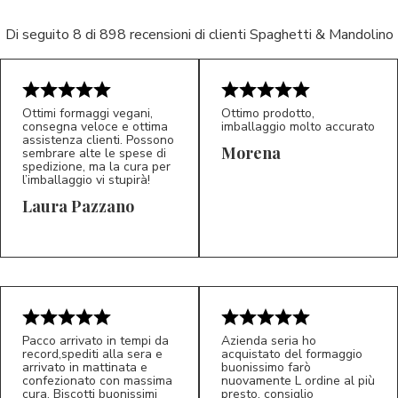
Di seguito 8 di 898 recensioni di clienti Spaghetti & Mandolino
Ottimi formaggi vegani,
Ottimo prodotto,
consegna veloce e ottima
imballaggio molto accurato
assistenza clienti. Possono
Morena
sembrare alte le spese di
spedizione, ma la cura per
l’imballaggio vi stupirà!
Laura Pazzano
5/5
5/5
LP
M*
Pacco arrivato in tempi da
Azienda seria ho
record,spediti alla sera e
acquistato del formaggio
arrivato in mattinata e
buonissimo farò
confezionato con massima
nuovamente L ordine al più
cura. Biscotti buonissimi
presto, consiglio