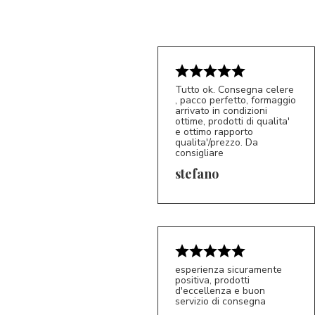
Tutto ok. Consegna celere
, pacco perfetto, formaggio
arrivato in condizioni
ottime, prodotti di qualita'
e ottimo rapporto
qualita'/prezzo. Da
consigliare
5/5
S*
stefano
esperienza sicuramente
positiva, prodotti
d'eccellenza e buon
servizio di consegna