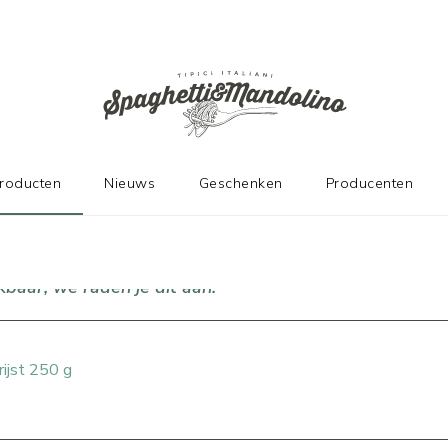
DE FABRIKANTEN
producten
Nieuws
Geschenken
Producenten
baar, we raden je dit aan!
rijst 250 g