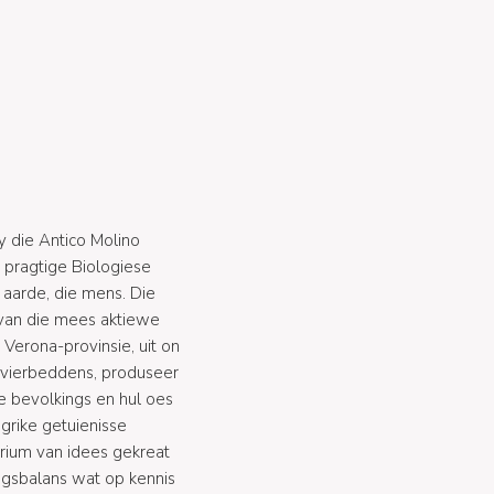
y die Antico Molino
 pragtige Biologiese
 aarde, die mens. Die
 van die mees aktiewe
Verona-provinsie, uit on
ivierbeddens, produseer
e bevolkings en hul oes
grike getuienisse
orium van idees gekreat
ngsbalans wat op kennis