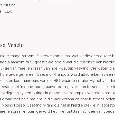
e glutine
a:
ICEA
so, Veneto
 die Menago-stroom lê, verwelkom almal wat vir die eerste keer b
dola aankom. 'n Suggestiewe beeld wat die essensie van hierdie
duksie van meel en graan van hoë kwaliteit vasvang. Die water, die
t die lewe genereer. Gaetano Mirandola word altyd erken as een
urs en kommunikeurs van die BIO-waarde in Italië. Hy het van die 
eeste, met 'n eeue-oue graanverbouingsvocation tussen antieke r
ie Adige en sy vertakkings in grawe en stroompies wat die plaaslik
s grond met baie molens in die laer Verona en daar is steeds belan
e Molino Rosso. Gaetano Mirandola het in hierdie plekke 'n laborat
 meel en graan-molen geword het. Hier ontstaan sy idee van voedi