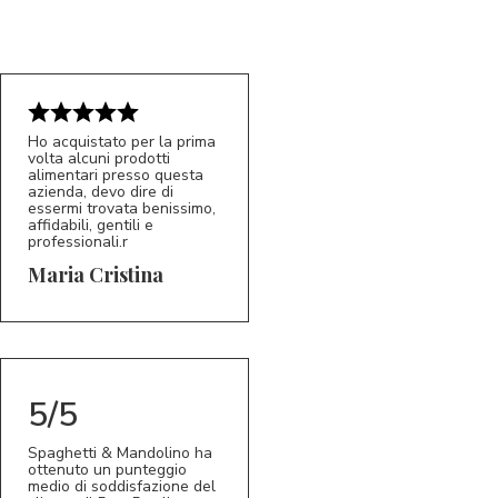
Ho acquistato per la prima
volta alcuni prodotti
alimentari presso questa
azienda, devo dire di
essermi trovata benissimo,
affidabili, gentili e
professionali.r
5/5
MC
Maria Cristina
5/5
Spaghetti & Mandolino ha
ottenuto un punteggio
medio di soddisfazione del