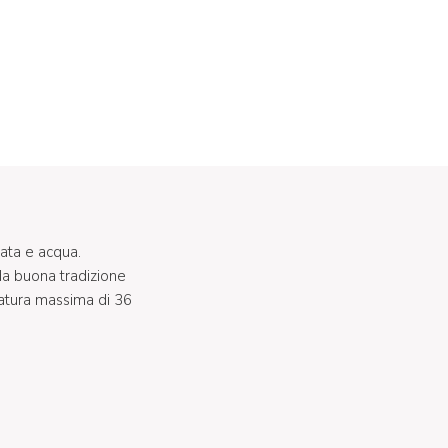
mata e acqua.
da buona tradizione
ratura massima di 36