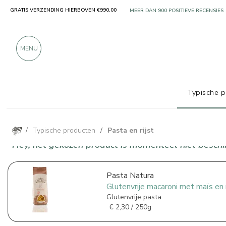
GRATIS VERZENDING HIERBOVEN €990,00
ALLEEN PRODUCTEN VAN UITSTEKEN
MEER DAN 900 POSITIEVE RECENSIES
MENU
Typische 
/
Typische producten
/
Pasta en rijst
Hey, het gekozen product is momenteel niet beschik
Pasta Natura
Glutenvrije macaroni met maïs en 
Glutenvrije pasta
€
2,30 / 250g