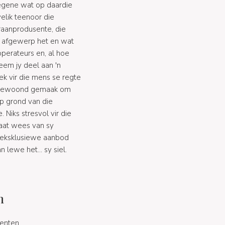
iegene wat op daardie
elik teenoor die
graanprodusente, die
e afgewerp het en wat
perateurs en, al hoe
em jy deel aan 'n
k vir die mens se regte
ie gewoond gemaak om
op grond van die
 Niks stresvol vir die
laat wees van sy
n eksklusiewe aanbod
lewe het... sy siel.
n
enten.