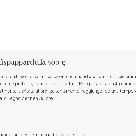
ïspappardella 500 g
enuta dalla semplice miscelazione ed impasto di farina di mais bra
rico e proteico, tiene bene la cottura. Per gustare la pasta come 
analmente, trafilata al bronzo lentamente, raggiungendo una tempe
ai di legno per ben 36 ore.
ione:
conservare in luogo fresco e asciutto