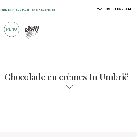
WA: +39 351 865 9444
MEER DAN 900 POSITIEVE RECENSIES
MENU
Regio's
Umbrië
Chocolade en crèmes
Chocolade en crèmes In Umbrië