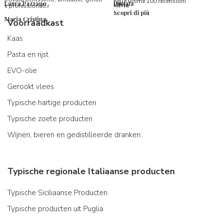
nelle ultime 100 recensioni
Laura Pazzano
Donata
Silvia
e professionali.r
Scopri di più
Maria Cristina
Voorraadkast
Kaas
Pasta en rijst
EVO-olie
Gerookt vlees
Typische hartige producten
Typische zoete producten
Wijnen, bieren en gedistilleerde dranken
Typische regionale Italiaanse producten
Typische Siciliaanse Producten
Typische producten uit Puglia