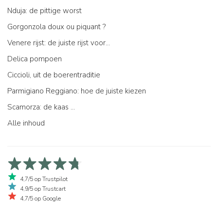
Nduja: de pittige worst
Gorgonzola doux ou piquant ?
Venere rijst: de juiste rijst voor...
Delica pompoen
Ciccioli, uit de boerentraditie
Parmigiano Reggiano: hoe de juiste kiezen
Scamorza: de kaas ...
Alle inhoud
4,7/5 op Trustpilot
4,9/5 op Trustcart
4,7/5 op Google