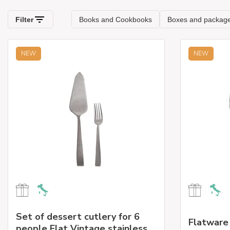
NEW
NEW
Set of dessert cutlery for 6
Flatware 
people Flat Vintage stainless