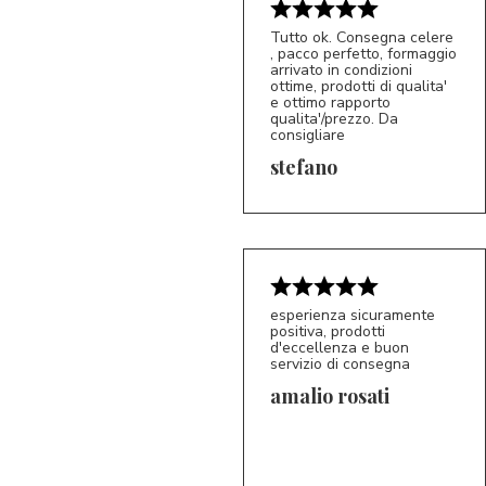
Tutto ok. Consegna celere
, pacco perfetto, formaggio
arrivato in condizioni
ottime, prodotti di qualita'
e ottimo rapporto
qualita'/prezzo. Da
consigliare
5/5
S*
stefano
esperienza sicuramente
positiva, prodotti
d'eccellenza e buon
servizio di consegna
amalio rosati
5/5
AR