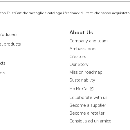
 con TrustCart che raccoglie e cataloga i feedback di utenti che hanno acquista
About Us
producers
Company and team
al products
Ambassadors
e
Creators
cts
Our Story
Mission roadmap
cts
Sustainability
Ho.Re.Ca.
s
Collaborate with us
Become a supplier
Become a retailer
Consiglia ad un amico