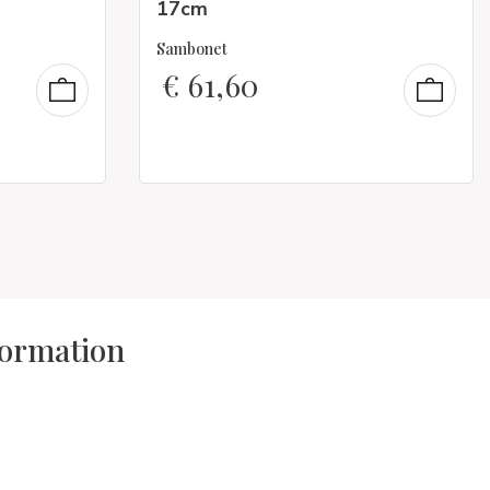
17cm
Sambonet
€
61,60
formation