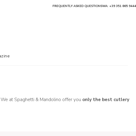
FREQUENTLY ASKED QUESTIONS
WA: +39 351 865 9444
zine
on. We at Spaghetti & Mandolino offer you
only the best cutlery