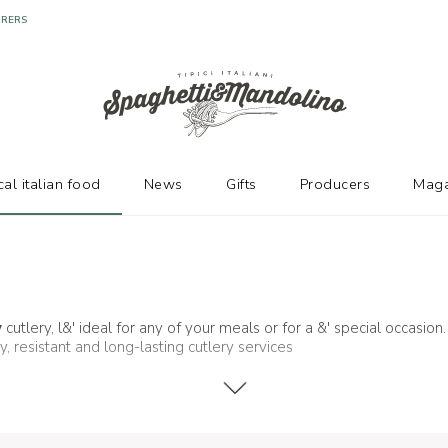
URERS
cal italian food
News
Gifts
Producers
Maga
y
cutlery, l&' ideal for any of your meals or for a &' special occasi
ty, resistant and long-lasting cutlery services