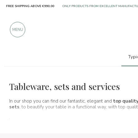
ONLY PRODUCTS FROM EXCELLENT MANUFACT
FREE SHIPPING ABOVE €990,00
OVER 900 POSITIVE REVIEWS
MENU
Typi
accessories
accessories
Cutlery
Tableware, sets and services
In our shop you can find our fantastic, elegant and
top qualit
sets
, to beautify your table in a functional way, with top quali
.