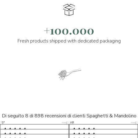
+100.000
Fresh products shipped with dedicated packaging
Di seguito 8 di 898 recensioni di clienti Spaghetti & Mandolino
5/5
5/5
S*
AR
5/5
5/5
LP
D*
5/5
5/5
M*
S*
5/5
Tutto ok. Consegna celere , pacco
esperienza sicuramente positiva,
MC