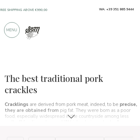
WA: +39 351 865 9444
FREE SHIPPING ABOVE €990,00
ONLY PRODUCTS FROM EXCELLENT
MENU
MANUFACTURERS
OVER 900 POSITIVE REVIEWS
Typical products
Cured meats
Greaves
The best traditional pork
crackles
Cracklings
are derived from pork meat, indeed, to be
precise,
they are obtained from
pig fat. They were born as a poor
food, especially widespread in the countryside among less
well-off families, who used l&' high calorie content, often
combined with polenta, to feed themselves. Today,
cracklings
have been revised as
snacks
, good to munch on during an