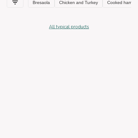
aperitif or a break, or as an alternative ingredient to flavor and
make unique those recipes that would otherwise be not tasty.
All typical products