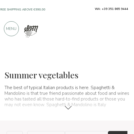
WA: +39 351 865 9444
FREE SHIPPING ABOVE €990,00
ONLY PRODUCTS FROM EXCELLENT
MENU
MANUFACTURERS
OVER 900 POSITIVE REVIEWS
Typical products
Fresh vegetables
Summer vegetables
Summer vegetables
The best of typical Italian products is here. Spaghetti &
Mandolino is that true friend passionate about food and wines
who has tasted all those hard-to-find products or those you
may not even know. Spaghetti & Mandolino is Italy