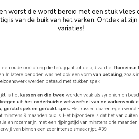
een worst die wordt bereid met een stuk vlees d
tig is van de buik van het varken. Ontdek al zij
variaties!
 een oude oorsprong die teruggaat tot de tijd van het
Romeinse R
en. In latere perioden was het ook een vorm
van betaling
, zoals
 seizoenswerk werden betaald met stukken spek.
kt, is het
kussen en die twee
worden vaak als synoniemen bescho
kregen uit het onderhuidse vetweefsel van de
varkensbuik
e
k, gerold spek en gerookt spek
.
Het kussen daarentegen wordt 
t minstens 9 maanden oud is. Het bijzondere is dat het van buiten
lie en rozemarijn, met een rijpingstijd van minstens drie maanden
 terwijl van binnen een zeer intense smaak rijpt. #39