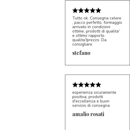
Tutto ok. Consegna celere
, pacco perfetto, formaggio
arrivato in condizioni
ottime, prodotti di qualita'
e ottimo rapporto
qualita'/prezzo. Da
consigliare
5/5
S*
stefano
esperienza sicuramente
positiva, prodotti
d'eccellenza e buon
servizio di consegna
amalio rosati
5/5
AR