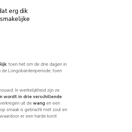
at erg dik
n smakelijke
ijk
, toen het om de drie dagen in
 in de Longobardenperiode, toen
uwd. In werkelijkheid zijn ze
n wordt in drie verschillende
verkregen uit de
wang
en een
 op smaak is gebracht met zout en
 waardoor er een harde korst