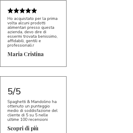
Ho acquistato per la prima
volta alcuni prodotti
alimentari presso questa
azienda, devo dire di
essermi trovata benissimo,
affidabili, gentili e
professionali.r
5/5
MC
Maria Cristina
5/5
Spaghetti & Mandolino ha
ottenuto un punteggio
medio di soddisfazione del
cliente di 5 su 5 nelle
ultime 100 recensioni
Scopri di più