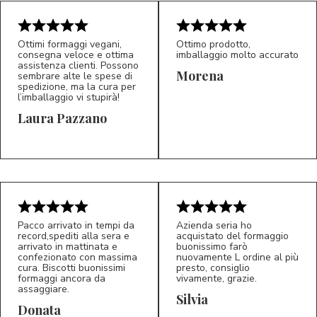
Ottimi formaggi vegani,
Ottimo prodotto,
consegna veloce e ottima
imballaggio molto accurato
assistenza clienti. Possono
Morena
sembrare alte le spese di
spedizione, ma la cura per
l’imballaggio vi stupirà!
Laura Pazzano
5/5
5/5
LP
M*
Pacco arrivato in tempi da
Azienda seria ho
record,spediti alla sera e
acquistato del formaggio
arrivato in mattinata e
buonissimo farò
confezionato con massima
nuovamente L ordine al più
cura. Biscotti buonissimi
presto, consiglio
formaggi ancora da
vivamente, grazie.
assaggiare.
Silvia
5/5
5/5
D*
S*
Donata