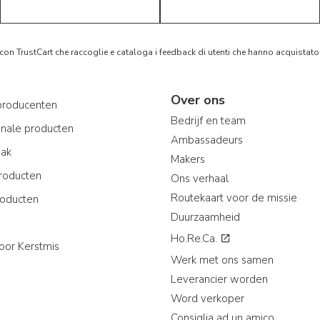
 con TrustCart che raccoglie e cataloga i feedback di utenti che hanno acquista
Over ons
producenten
Bedrijf en team
onale producten
Ambassadeurs
aak
Makers
roducten
Ons verhaal
Routekaart voor de missie
roducten
Duurzaamheid
Ho.Re.Ca.
oor Kerstmis
Werk met ons samen
Leverancier worden
Word verkoper
Consiglia ad un amico