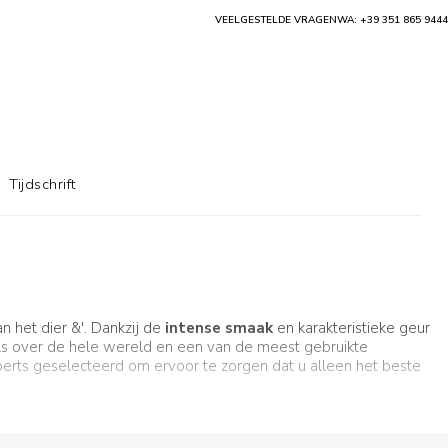
VEELGESTELDE VRAGEN
WA: +39 351 865 9444
Tijdschrift
 het dier &'. Dankzij de
intense smaak
en karakteristieke geur
fels over de hele wereld en een van de meest gebruikte
perts geselecteerd om ervoor te zorgen dat u alleen het beste
eigenschappen van het product behoudt, en een snelle
zodat u