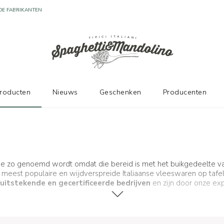
DE FABRIKANTEN
producten
Nieuws
Geschenken
Producenten
ie zo genoemd wordt omdat die bereid is met het buikgedeelte van
n de meest populaire en wijdverspreide Italiaanse vleeswaren op ta
uitstekende en gecertificeerde bedrijven
en zijn door onze ex
we garanderen u zelfs een
die alle kenmerken en organoleptische 