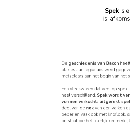
Spek
is 
is, afkoms
De
geschiedenis van Bacon
heeft
plakjes aan legionairs werd gegev
metselaars aan het begin van het
Een vleeswaren dat veel op spek lij
heel verschillend.
Spek wordt ver
vormen verkocht:
uitgerekt spe
deel van de
nek
van een varken da
peper en vaak ook met knoflook, sa
ontstaat die het uiterlijk kenmerkt,