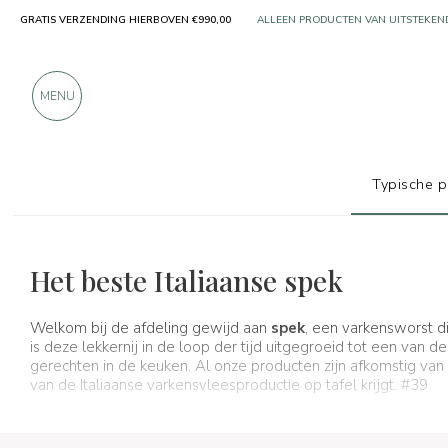
ALLEEN PRODUCTEN VAN UITSTEKEN
GRATIS VERZENDING HIERBOVEN €990,00
MEER DAN 900 POSITIEVE RECENSIES
MENU
Typische 
Typische producten
Gerookt vlees
Pancetta
Het beste Italiaanse spek
Welkom bij de afdeling gewijd aan
spek
, een varkensworst d
is deze lekkernij in de loop der tijd uitgegroeid tot een va
gerechten in de keuken. Al onze producten zijn afkomstig van
van de Italiaanse varkensvleesproductie op tafel krijgt. #39
Spaghetti & Mandolino is altijd synoniem geweest voor
en
: 
deze smaken in zeer korte tijd op tafel kunt hebben