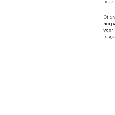
onze
Of o
hocp
voor
mogel