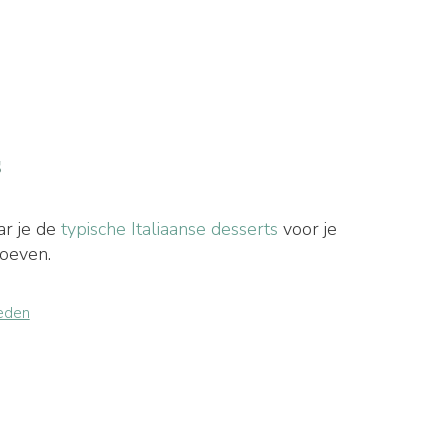
s
ar je de
typische Italiaanse desserts
voor je
roeven.
eden