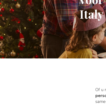
Italy
Of u 
perso
same