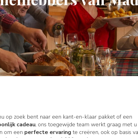
nu op zoek bent naar een kant-en-klaar pakket of een
onlijk cadeau
, ons toegewijde team werkt graag met u
n om een
perfecte ervaring
te creëren, ook op basis v