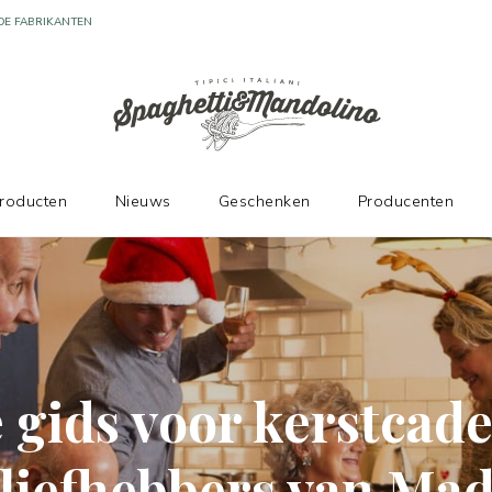
producten
Nieuws
Geschenken
Producenten
 gids voor kerstcad
 liefhebbers van Mad