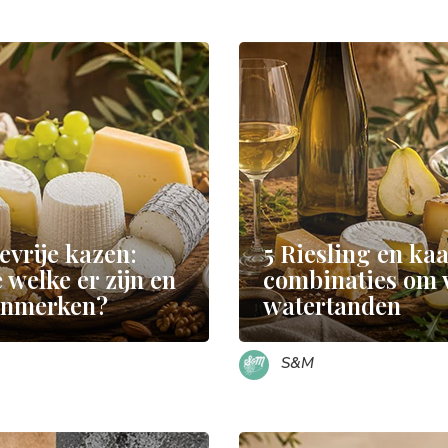
evrije kazen:
5 Riesling en ka
 welke er zijn en
combinaties om 
enmerken?
watertanden
S&M