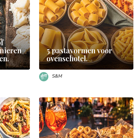
of
anieren
5 pastavormen voor
en.
ovenschotel.
S&M