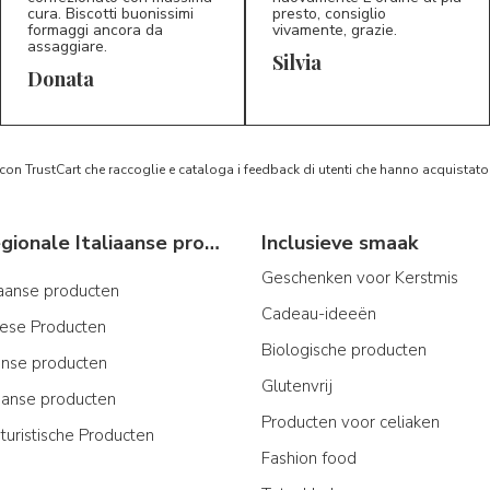
cura. Biscotti buonissimi
presto, consiglio
formaggi ancora da
vivamente, grazie.
assaggiare.
Silvia
Donata
 con TrustCart che raccoglie e cataloga i feedback di utenti che hanno acquista
Typische regionale Italiaanse producten
Inclusieve smaak
Geschenken voor Kerstmis
iaanse producten
Cadeau-ideeën
iese Producten
Biologische producten
ijnse producten
Glutenvrij
aanse producten
Producten voor celiaken
turistische Producten
Fashion food