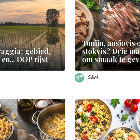
Tonijn, ansjovis 
aggia: gebied,
stokvis? Drie m
en... DOP rijst
om smaak te gev
S&M