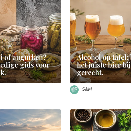
li of augurken?
Alcohol op tafel:
ledige gids voor
het juiste bier bij
k.
gerecht.
S&M