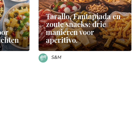
Tarallo, Fantapiada en
zoute snacks: drie
oor
manieren voor
echten
aperitivo.
S&M