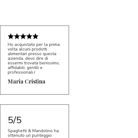
Ho acquistato per la prima
volta alcuni prodotti
5/5
alimentari presso questa
MC
azienda, devo dire di
essermi trovata benissimo,
affidabili, gentili e
professionali.r
Maria Cristina
5/5
Spaghetti & Mandolino ha
ottenuto un punteggio