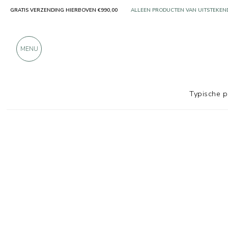
GRATIS VERZENDING HIERBOVEN €990,00
MEER DAN 900 POSITIEVE RECENSIES
MENU
Typische 
Ons tijdschrift