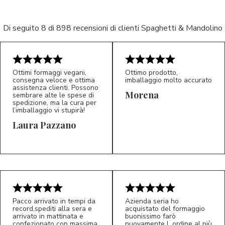
Di seguito 8 di 898 recensioni di clienti Spaghetti & Mandolino
Ottimi formaggi vegani,
Ottimo prodotto,
consegna veloce e ottima
imballaggio molto accurato
5/5
5/5
assistenza clienti. Possono
LP
M*
Morena
sembrare alte le spese di
spedizione, ma la cura per
l’imballaggio vi stupirà!
Laura Pazzano
Pacco arrivato in tempi da
Azienda seria ho
record,spediti alla sera e
acquistato del formaggio
5/5
5/5
arrivato in mattinata e
buonissimo farò
D*
S*
confezionato con massima
nuovamente L ordine al più