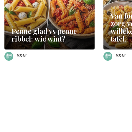
Van fo
zorg v
Penne glad vs penne
willek
ribbel: wie wint?
tafel.
S&M
S&M