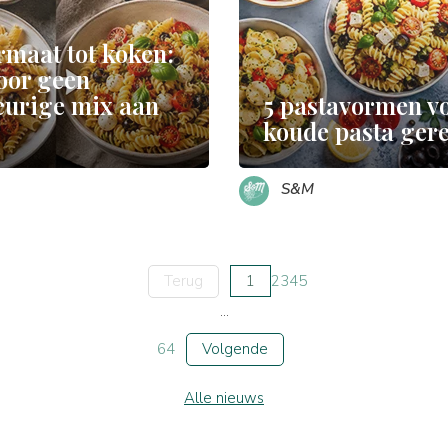
rmaat tot koken:
oor geen
eurige mix aan
5 pastavormen v
koude pasta ger
S&M
Terug
1
2
3
4
5
...
64
Volgende
Alle nieuws