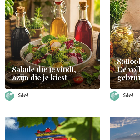
Sottoo
Salade die je vindt,
De vol
azijn die je kiest
gebrui
S&M
S&M