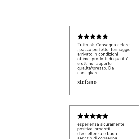
Tutto ok. Consegna celere
, pacco perfetto, formaggio
5/5
arrivato in condizioni
S*
ottime, prodotti di qualita'
e ottimo rapporto
qualita'/prezzo. Da
consigliare
stefano
esperienza sicuramente
positiva, prodotti
5/5
d'eccellenza e buon
AR
servizio di consegna