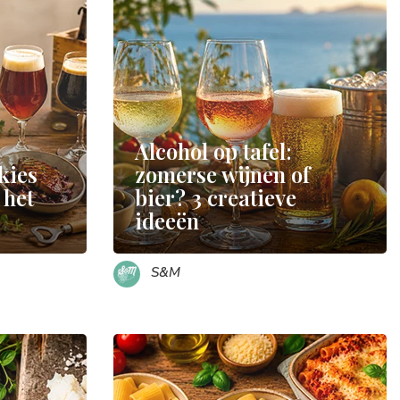
Alcohol op tafel:
 kies
zomerse wijnen of
 het
bier? 3 creatieve
ideeën
S&M