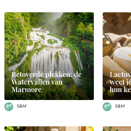
Betoverde plekken: de
Lactos
Watervallen van
weet je
Marmore
hun k
S&M
S&M