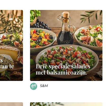
as
van te
Drie speciale salades
met balsamicoazijn.
S&M