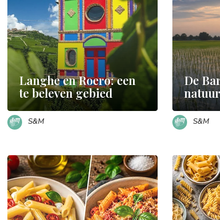
Langhe en Roero: een
De Bar
te beleven gebied
natuur 
S&M
S&M