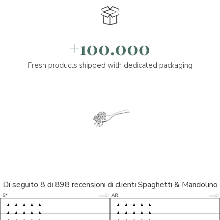
+100.000
Fresh products shipped with dedicated packaging
Di seguito 8 di 898 recensioni di clienti Spaghetti & Mandolino
5/5
5/5
S*
AR
5/5
5/5
LP
D*
5/5
5/5
M*
S*
5/5
Tutto ok. Consegna celere , pacco
esperienza sicuramente positiva,
MC