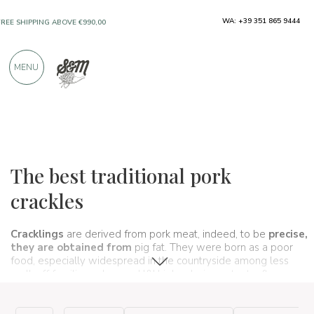
WA: +39 351 865 9444
FREE SHIPPING ABOVE €990,00
ONLY PRODUCTS FROM EXCELLENT
MENU
MANUFACTURERS
OVER 900 POSITIVE REVIEWS
Typical products
Cured meats
Greaves
The best traditional pork
crackles
Cracklings
are derived from pork meat, indeed, to be
precise,
they are obtained from
pig fat. They were born as a poor
food, especially widespread in the countryside among less
well-off families, who used l&' high calorie content, often
combined with polenta, to feed themselves. Today,
cracklings
have been revised as
snacks
, good to munch on during an