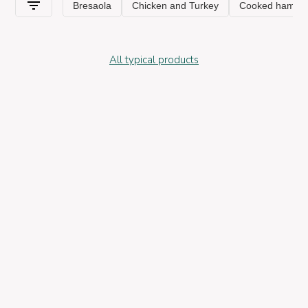
aperitif or a break, or as an alternative ingredient to flavor and
make unique those recipes that would otherwise be not tasty.
All typical products