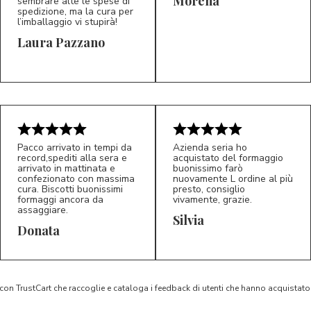
Morena
sembrare alte le spese di
spedizione, ma la cura per
l’imballaggio vi stupirà!
Laura Pazzano
5/5
5/5
LP
M*
Pacco arrivato in tempi da
Azienda seria ho
record,spediti alla sera e
acquistato del formaggio
arrivato in mattinata e
buonissimo farò
confezionato con massima
nuovamente L ordine al più
cura. Biscotti buonissimi
presto, consiglio
formaggi ancora da
vivamente, grazie.
assaggiare.
Silvia
5/5
5/5
D*
S*
Donata
 con TrustCart che raccoglie e cataloga i feedback di utenti che hanno acquista