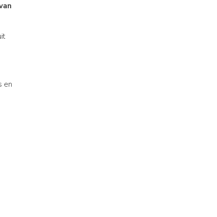
van
it
s en