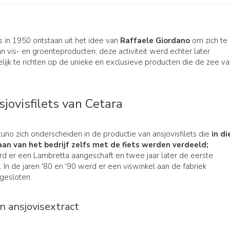
s in 1950 ontstaan uit het idee van
Raffaele Giordano
om zich te
 vis- en groenteproducten; deze activiteit werd echter later
lijk te richten op de unieke en exclusieve producten die de zee v
jovisfilets van Cetara
tuno zich onderscheiden in de productie van ansjovisfilets die
in di
aan van het bedrijf zelfs met de fiets werden verdeeld;
d er een Lambretta aangeschaft en twee jaar later de eerste
 In de jaren '80 en '90 werd er een viswinkel aan de fabriek
gesloten.
 ansjovisextract