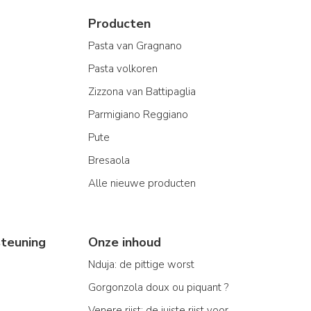
Producten
Pasta van Gragnano
Pasta volkoren
Zizzona van Battipaglia
Parmigiano Reggiano
Pute
Bresaola
Alle nieuwe producten
teuning
Onze inhoud
Nduja: de pittige worst
Gorgonzola doux ou piquant ?
Venere rijst: de juiste rijst voor...