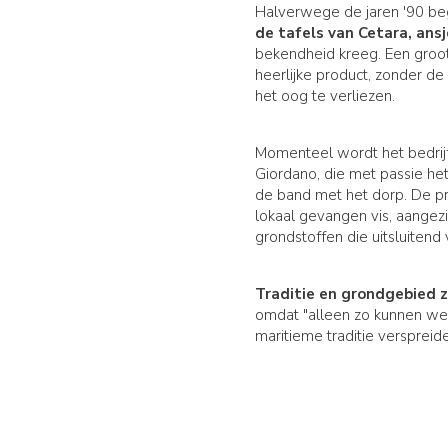
Halverwege de jaren '90 be
de tafels van Cetara, ans
bekendheid kreeg. Een groot 
heerlijke product, zonder de
het oog te verliezen.
Momenteel wordt het bedrijf
Giordano, die met passie het
de band met het dorp. De p
lokaal gevangen vis, aange
grondstoffen die uitsluitend 
Traditie en grondgebied z
omdat "alleen zo kunnen w
maritieme traditie verspreide