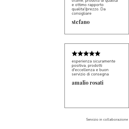
ottime, prodotti di qualita'
e ottimo rapporto
qualita'/prezzo. Da
consigliare
5/5
S*
stefano
esperienza sicuramente
positiva, prodotti
d'eccellenza e buon
servizio di consegna
amalio rosati
5/5
AR
Servizio in collaborazione