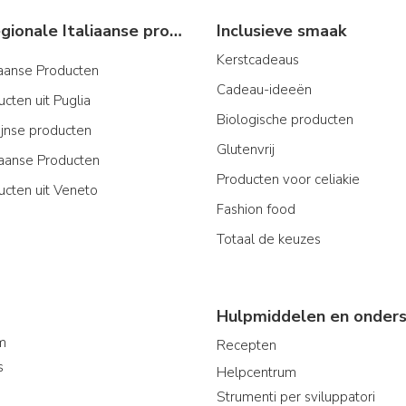
Typische regionale Italiaanse producten
Inclusieve smaak
Kerstcadeaus
iaanse Producten
Cadeau-ideeën
cten uit Puglia
Biologische producten
ijnse producten
Glutenvrij
aanse Producten
Producten voor celiakie
ucten uit Veneto
Fashion food
Totaal de keuzes
Hulpmiddelen en onders
am
Recepten
s
Helpcentrum
Strumenti per sviluppatori