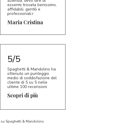
azienda, devo dire di
essermi trovata benissimo,
affidabili, gentili e
professionali.r
5/5
MC
Maria Cristina
5/5
Spaghetti & Mandolino ha
ottenuto un punteggio
medio di soddisfazione del
cliente di 5 su 5 nelle
ultime 100 recensioni
Scopri di più
to su Spaghetti & Mandolino