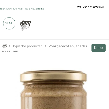
WA: +39 351 865 9444
MEER DAN 900 POSITIEVE RECENSIES
MENU
/
Typische producten
/
Voorgerechten, snacks
Crème met eekhoorntjesbrood 180 g
Koop
Koop
en sauzen