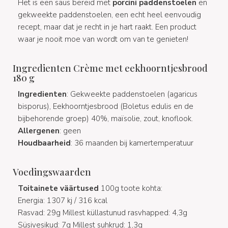
Het is een saus bereid met
porcini paddenstoelen
en
gekweekte paddenstoelen, een echt heel eenvoudig
recept, maar dat je recht in je hart raakt. Een product
waar je nooit moe van wordt om van te genieten!
Ingredienten Crème met eekhoorntjesbrood
180 g
Ingredienten
: Gekweekte paddenstoelen (agaricus
bisporus), Eekhoorntjesbrood (Boletus edulis en de
bijbehorende groep) 40%, maïsolie, zout, knoflook.
Allergenen
: geen
Houdbaarheid
: 36 maanden bij kamertemperatuur
Voedingswaarden
Toitainete väärtused
100g toote kohta:
Energia: 1307 kj / 316 kcal
Rasvad: 29g Millest küllastunud rasvhapped: 4,3g
Süsivesikud: 7g Millest suhkrud: 1,3g