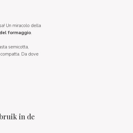
a! Un miracolo della
 del formaggio
.
asta semicotta,
o compatta. Da dove
bruik in de