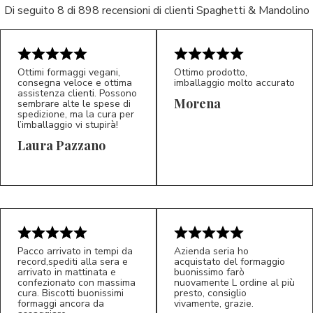
Di seguito 8 di 898 recensioni di clienti Spaghetti & Mandolino
Ottimi formaggi vegani,
Ottimo prodotto,
consegna veloce e ottima
imballaggio molto accurato
assistenza clienti. Possono
Morena
sembrare alte le spese di
spedizione, ma la cura per
l’imballaggio vi stupirà!
Laura Pazzano
5/5
5/5
LP
M*
Pacco arrivato in tempi da
Azienda seria ho
record,spediti alla sera e
acquistato del formaggio
arrivato in mattinata e
buonissimo farò
confezionato con massima
nuovamente L ordine al più
cura. Biscotti buonissimi
presto, consiglio
formaggi ancora da
vivamente, grazie.