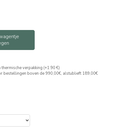
wagentje
egen
 thermische verpakking (+1.90 €)
or bestellingen boven de 990,00€, alstublieft 189,00€