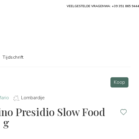
VEELGESTELDE VRAGEN
WA: +39 351 865 9444
Tijdschrift
Koop
Mario
Lombardije
ino Presidio Slow Food
 g