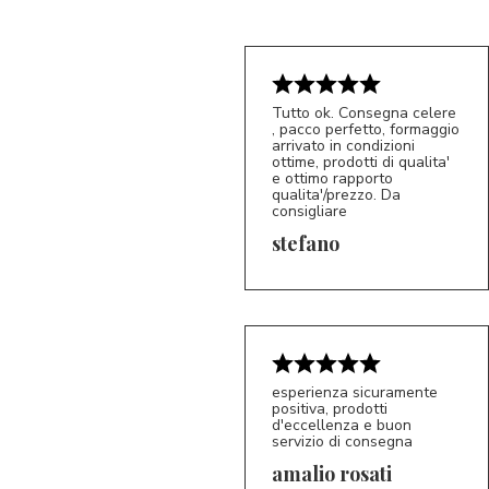
Tutto ok. Consegna celere
, pacco perfetto, formaggio
arrivato in condizioni
ottime, prodotti di qualita'
e ottimo rapporto
qualita'/prezzo. Da
consigliare
5/5
S*
stefano
esperienza sicuramente
positiva, prodotti
d'eccellenza e buon
servizio di consegna
amalio rosati