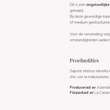
Dit is een
ongelooflijke
gehaald.
Bij deze geweldige kaa
of medium gestructureerd
Voor de verzending verp
omstandigheden aankom
Proefnotities
Sapore intenso talvolta 
che, con la maturazione, s
Producerad av
Azienda 
Förpackad av
La Casar