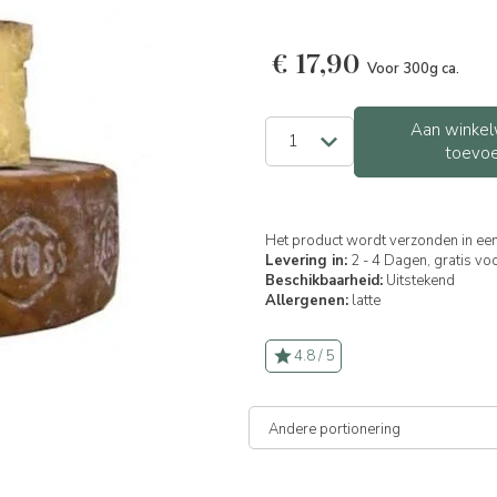
€
17,90
Voor 300g ca.
Aan winkel
toevo
Het product wordt verzonden in een
Levering in:
2 - 4 Dagen, gratis vo
Beschikbaarheid:
Uitstekend
Allergenen:
latte
4.8 / 5