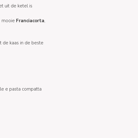
 uit de ketel is
n mooie
Franciacorta
,
t de kaas in de beste
ale e pasta compatta