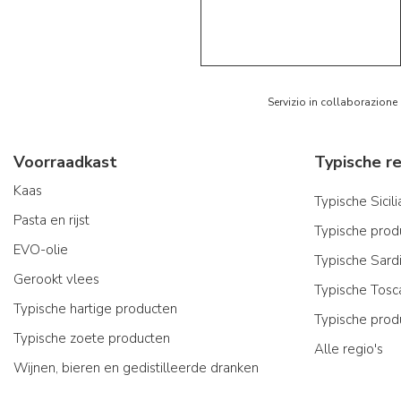
5/5
AR
Servizio in collaborazione
Voorraadkast
Kaas
Typische Sicil
Pasta en rijst
Typische produ
EVO-olie
Typische Sard
Gerookt vlees
Typische Tosc
Typische hartige producten
Typische prod
Typische zoete producten
Alle regio's
Wijnen, bieren en gedistilleerde dranken