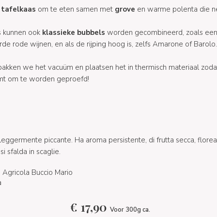
 tafelkaas
om te eten samen met
grove
en warme polenta die net
s kunnen ook
klassieke bubbels
worden gecombineerd, zoals ee
e rode wijnen, en als de rijping hoog is, zelfs Amarone of Barolo.
akken we het vacuüm en plaatsen het in thermisch materiaal zoda
t om te worden geproefd!
leggermente piccante. Ha aroma persistente, di frutta secca, flore
i sfalda in scaglie.
Agricola Buccio Mario
a
€
17,90
Voor 300g ca.