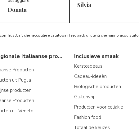
assaggiare.
Silvia
5/5
5/5
D*
S*
Donata
 con TrustCart che raccoglie e cataloga i feedback di utenti che hanno acquista
Typische regionale Italiaanse producten
Inclusieve smaak
Kerstcadeaus
iaanse Producten
Cadeau-ideeën
cten uit Puglia
Biologische producten
ijnse producten
Glutenvrij
aanse Producten
Producten voor celiakie
ucten uit Veneto
Fashion food
Totaal de keuzes